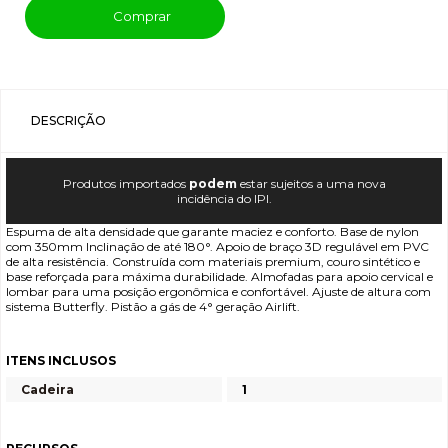
Comprar
DESCRIÇÃO
Produtos importados
podem
estar sujeitos a uma nova
incidência do IPI.
Espuma de alta densidade que garante maciez e conforto. Base de nylon
com 350mm Inclinação de até 180°. Apoio de braço 3D regulável em PVC
de alta resistência. Construída com materiais premium, couro sintético e
base reforçada para máxima durabilidade. Almofadas para apoio cervical e
lombar para uma posição ergonômica e confortável. Ajuste de altura com
sistema Butterfly. Pistão a gás de 4° geração Airlift.
ITENS INCLUSOS
Cadeira
1