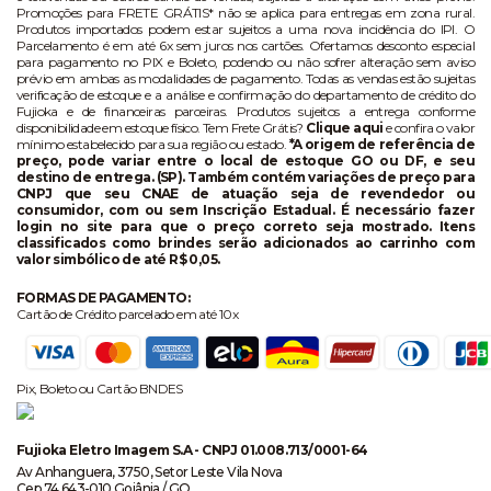
Promoções para FRETE GRÁTIS* não se aplica para entregas em zona rural.
Produtos importados podem estar sujeitos a uma nova incidência do IPI. O
Parcelamento é em até 6x sem juros nos cartões. Ofertamos desconto especial
para pagamento no PIX e Boleto, podendo ou não sofrer alteração sem aviso
prévio em ambas as modalidades de pagamento. Todas as vendas estão sujeitas
verificação de estoque e a análise e confirmação do departamento de crédito do
Fujioka e de financeiras parceiras. Produtos sujeitos a entrega conforme
disponibilidade em estoque físico. Tem Frete Grátis?
Clique aqui
e confira o valor
mínimo estabelecido para sua região ou estado.
*A origem de referência de
preço, pode variar entre o local de estoque GO ou DF, e seu
destino de entrega. (SP). Também contém variações de preço para
CNPJ que seu CNAE de atuação seja de revendedor ou
consumidor, com ou sem Inscrição Estadual. É necessário fazer
login no site para que o preço correto seja mostrado. Itens
classificados como brindes serão adicionados ao carrinho com
valor simbólico de até R$ 0,05.
FORMAS DE PAGAMENTO:
Cartão de Crédito parcelado em até 10x
Pix, Boleto ou Cartão BNDES
Fujioka Eletro Imagem S.A - CNPJ 01.008.713/0001-64
Av Anhanguera, 3750, Setor Leste Vila Nova
Cep 74.643-010 Goiânia / GO