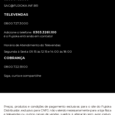
SAC@FUJIOKA.INF.BR
TELEVENDAS
0800.727.3000
Adicione o telefone:
0303.3261.100
é o Fujioka entrando em contato!
Horário de Atendimento do Televendas:
Segunda à Sexta 09:15 às 12:15 e 14:00 às 18:00
COBRANÇA
0800.722.5900
Siga, curta e compartilhe
Preços, produtos e condições de pagamento exclusivas para o site do Fujioka
Distribuidor, exclusivo para CNPJ, não valendo necessariamente para a loja física
e televendas ou outros canais de vendas, sujeitos à alteração sem aviso prévio.