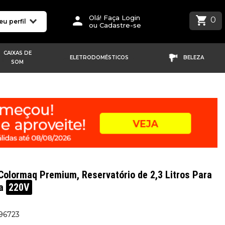
Olá! Faça Login
0
eu perfil
ou Cadastre-se
CAIXAS DE
ELETRODOMÉSTICOS
BELEZA
SOM
olormaq Premium, Reservatório de 2,3 Litros Para
da
220V
196723