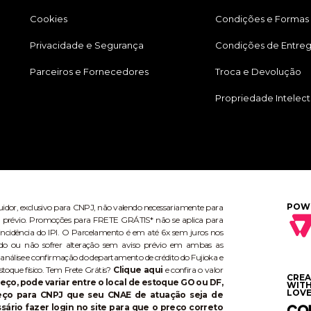
Cookies
Condições e Formas
Privacidade e Segurança
Condições de Entre
Parceiros e Fornecedores
Troca e Devolução
Propriedade Intelect
POW
buidor, exclusivo para CNPJ, não valendo necessariamente para
aviso prévio. Promoções para FRETE GRÁTIS* não se aplica para
ncidência do IPI. O Parcelamento é em até 6x sem juros nos
do ou não sofrer alteração sem aviso prévio em ambas as
 análise e confirmação do departamento de crédito do Fujioka e
stoque físico. Tem Frete Grátis?
Clique aqui
e confira o valor
CRE
eço, pode variar entre o local de estoque GO ou DF,
WIT
LOVE
reço para CNPJ que seu CNAE de atuação seja de
ário fazer login no site para que o preço correto