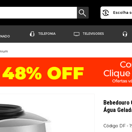
Escolha s
TELEFONIA
TELEVISORES
ONADO
emium
Bebedouro C
Água Gela
DF - 