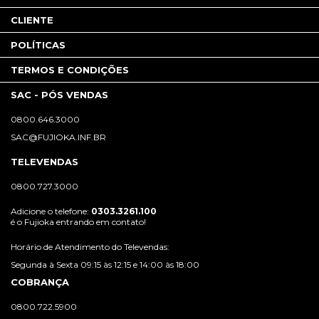
CLIENTE
POLÍTICAS
TERMOS E CONDIÇÕES
SAC - PÓS VENDAS
0800.646.3000
SAC@FUJIOKA.INF.BR
TELEVENDAS
0800.727.3000
Adicione o telefone:
0303.3261.100
é o Fujioka entrando em contato!
Horário de Atendimento do Televendas:
Segunda à Sexta 09:15 às 12:15 e 14:00 às 18:00
COBRANÇA
0800.722.5900