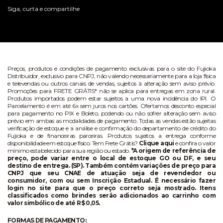
Siga, curta e compartilhe
Preços, produtos e condições de pagamento exclusivas para o site do Fujioka
Distribuidor, exclusivo para CNPJ, não valendo necessariamente para a loja física
e televendas ou outros canais de vendas, sujeitos à alteração sem aviso prévio.
Promoções para FRETE GRÁTIS* não se aplica para entregas em zona rural.
Produtos importados podem estar sujeitos a uma nova incidência do IPI. O
Parcelamento é em até 6x sem juros nos cartões. Ofertamos desconto especial
para pagamento no PIX e Boleto, podendo ou não sofrer alteração sem aviso
prévio em ambas as modalidades de pagamento. Todas as vendas estão sujeitas
verificação de estoque e a análise e confirmação do departamento de crédito do
Fujioka e de financeiras parceiras. Produtos sujeitos a entrega conforme
disponibilidade em estoque físico. Tem Frete Grátis?
Clique aqui
e confira o valor
mínimo estabelecido para sua região ou estado.
*A origem de referência de
preço, pode variar entre o local de estoque GO ou DF, e seu
destino de entrega. (SP). Também contém variações de preço para
CNPJ que seu CNAE de atuação seja de revendedor ou
consumidor, com ou sem Inscrição Estadual. É necessário fazer
login no site para que o preço correto seja mostrado. Itens
classificados como brindes serão adicionados ao carrinho com
valor simbólico de até R$ 0,05.
FORMAS DE PAGAMENTO: