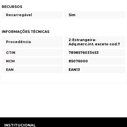
RECURSOS
Recarregável
Sim
INFORMAÇÕES TÉCNICAS
2-Estrangeira-
Procedência
Adq.merc.int. exceto cod.7
GTIN
7898576033453
NCM
85076000
EAN
EAN13
INSTITUCIONAL