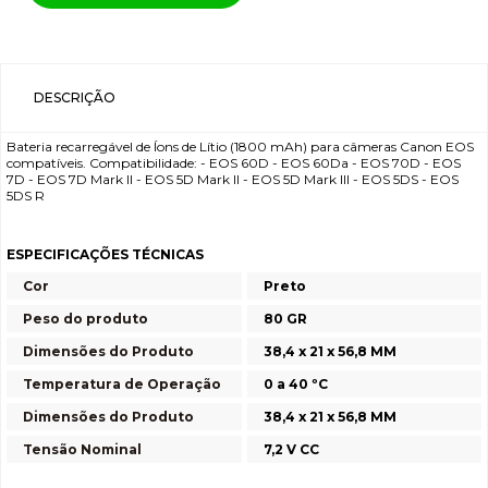
DESCRIÇÃO
Bateria recarregável de Íons de Lítio (1800 mAh) para câmeras Canon EOS
compatíveis. Compatibilidade: - EOS 60D - EOS 60Da - EOS 70D - EOS
7D - EOS 7D Mark II - EOS 5D Mark II - EOS 5D Mark III - EOS 5DS - EOS
5DS R
ESPECIFICAÇÕES TÉCNICAS
Cor
Preto
Peso do produto
80 GR
Dimensões do Produto
38,4 x 21 x 56,8 MM
Temperatura de Operação
0 a 40 ºC
Dimensões do Produto
38,4 x 21 x 56,8 MM
Tensão Nominal
7,2 V CC