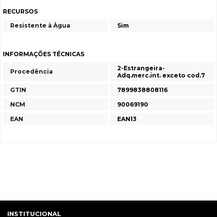
RECURSOS
Resistente à Àgua
Sim
INFORMAÇÕES TÉCNICAS
2-Estrangeira-
Procedência
Adq.merc.int. exceto cod.7
GTIN
7899838808116
NCM
90069190
EAN
EAN13
INSTITUCIONAL