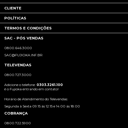
CLIENTE
POLÍTICAS
TERMOS E CONDIÇÕES
SAC - PÓS VENDAS
0800.646.3000
SAC@FUJIOKA.INF.BR
TELEVENDAS
0800.727.3000
Adicione o telefone:
0303.3261.100
é o Fujioka entrando em contato!
Horário de Atendimento do Televendas:
Segunda à Sexta 09:15 às 12:15 e 14:00 às 18:00
COBRANÇA
0800.722.5900