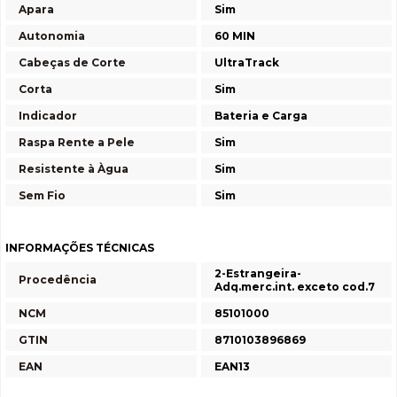
Apara
Sim
Autonomia
60 MIN
Cabeças de Corte
UltraTrack
Corta
Sim
Indicador
Bateria e Carga
Raspa Rente a Pele
Sim
Resistente à Àgua
Sim
Sem Fio
Sim
INFORMAÇÕES TÉCNICAS
2-Estrangeira-
Procedência
Adq.merc.int. exceto cod.7
NCM
85101000
GTIN
8710103896869
EAN
EAN13