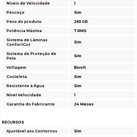
Níveis de Velocidade
1
Pescoço
Sim
Peso do produto
265 GR
Potência Máxima
7 RMS
Sistema de Lâminas
Sim
ConfortCut
Sistema de Proteção de
Sim
Pele
Voltagem
Bivolt
Costeleta
Sim
Resistente à Água
Sim
Nível Velocidade
1
Garantia do Fabricante
24 Meses
RECURSOS
Ajustável aos Contornos
Sim