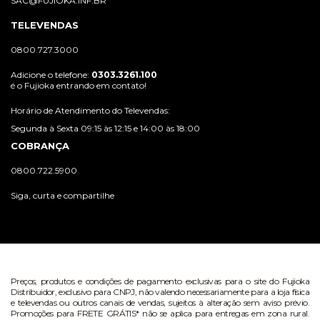
SAC@FUJIOKA.INF.BR
TELEVENDAS
0800.727.3000
Adicione o telefone:
0303.3261.100
é o Fujioka entrando em contato!
Horário de Atendimento do Televendas:
Segunda à Sexta 09:15 às 12:15 e 14:00 às 18:00
COBRANÇA
0800.722.5900
Siga, curta e compartilhe
Preços, produtos e condições de pagamento exclusivas para o site do Fujioka
Distribuidor, exclusivo para CNPJ, não valendo necessariamente para a loja física
e televendas ou outros canais de vendas, sujeitos à alteração sem aviso prévio.
Promoções para FRETE GRÁTIS* não se aplica para entregas em zona rural.