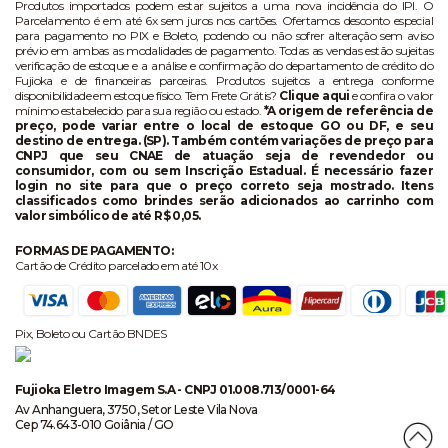
Produtos importados podem estar sujeitos a uma nova incidência do IPI. O
Parcelamento é em até 6x sem juros nos cartões. Ofertamos desconto especial
para pagamento no PIX e Boleto, podendo ou não sofrer alteração sem aviso
prévio em ambas as modalidades de pagamento. Todas as vendas estão sujeitas
verificação de estoque e a análise e confirmação do departamento de crédito do
Fujioka e de financeiras parceiras. Produtos sujeitos a entrega conforme
disponibilidade em estoque físico. Tem Frete Grátis?
Clique aqui
e confira o valor
mínimo estabelecido para sua região ou estado.
*A origem de referência de
preço, pode variar entre o local de estoque GO ou DF, e seu
destino de entrega. (SP). Também contém variações de preço para
CNPJ que seu CNAE de atuação seja de revendedor ou
consumidor, com ou sem Inscrição Estadual. É necessário fazer
login no site para que o preço correto seja mostrado. Itens
classificados como brindes serão adicionados ao carrinho com
valor simbólico de até R$ 0,05.
FORMAS DE PAGAMENTO:
Cartão de Crédito parcelado em até 10x
Pix, Boleto ou Cartão BNDES
Fujioka Eletro Imagem S.A - CNPJ 01.008.713/0001-64
Av Anhanguera, 3750, Setor Leste Vila Nova
Cep 74.643-010 Goiânia / GO