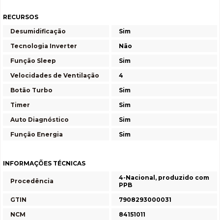
RECURSOS
Desumidificação
Sim
Tecnologia Inverter
Não
Função Sleep
Sim
Velocidades de Ventilação
4
Botão Turbo
Sim
Timer
Sim
Auto Diagnóstico
Sim
Função Energia
Sim
INFORMAÇÕES TÉCNICAS
4-Nacional, produzido com
Procedência
PPB
GTIN
7908293000031
NCM
84151011