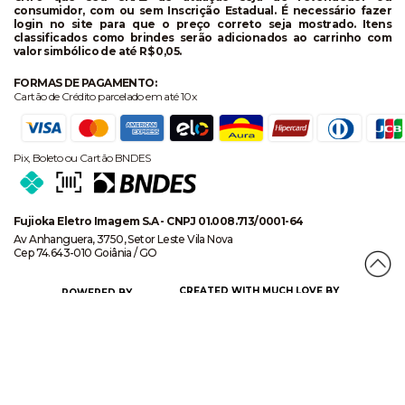
consumidor, com ou sem Inscrição Estadual. É necessário fazer
login no site para que o preço correto seja mostrado. Itens
classificados como brindes serão adicionados ao carrinho com
valor simbólico de até R$ 0,05.
FORMAS DE PAGAMENTO:
Cartão de Crédito parcelado em até 10x
Pix, Boleto ou Cartão BNDES
Fujioka Eletro Imagem S.A - CNPJ 01.008.713/0001-64
Av Anhanguera, 3750, Setor Leste Vila Nova
Cep 74.643-010 Goiânia / GO
CREATED WITH MUCH LOVE BY
POWERED BY
CERTIFICADO DE SEGURANÇA