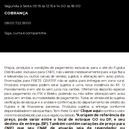
Segunda à Sexta 09:15 às 12:15 e 14:00 às 18:00
COBRANÇA
0800.722.5900
Siga, curta e compartilhe
Preços, produtos e condições de pagamento exclusivas para o site do Fujioka
Distribuidor, exclusivo para CNPJ, não valendo necessariamente para a loja física
e televendas ou outros canais de vendas, sujeitos à alteração sem aviso prévio.
Promoções para FRETE GRÁTIS* não se aplica para entregas em zona rural.
Produtos importados podem estar sujeitos a uma nova incidência do IPI. O
Parcelamento é em até 6x sem juros nos cartões. Ofertamos desconto especial
para pagamento no PIX e Boleto, podendo ou não sofrer alteração sem aviso
prévio em ambas as modalidades de pagamento. Todas as vendas estão sujeitas
verificação de estoque e a análise e confirmação do departamento de crédito do
Fujioka e de financeiras parceiras. Produtos sujeitos a entrega conforme
disponibilidade em estoque físico. Tem Frete Grátis?
Clique aqui
e confira o valor
mínimo estabelecido para sua região ou estado.
*A origem de referência de
preço, pode variar entre o local de estoque GO ou DF, e seu
destino de entrega. (SP). Também contém variações de preço para
CNPJ que seu CNAE de atuação seja de revendedor ou