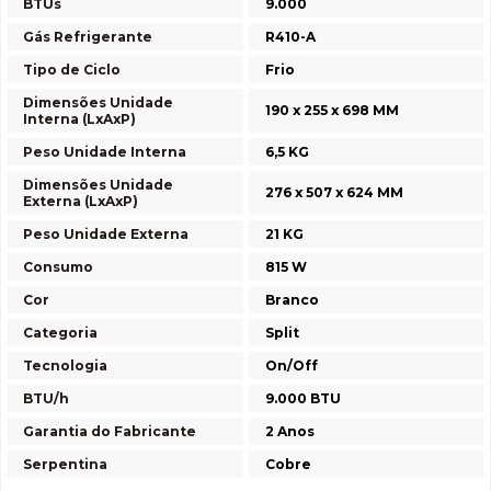
BTUs
9.000
Gás Refrigerante
R410-A
Tipo de Ciclo
Frio
Dimensões Unidade
190 x 255 x 698 MM
Interna (LxAxP)
Peso Unidade Interna
6,5 KG
Dimensões Unidade
276 x 507 x 624 MM
Externa (LxAxP)
Peso Unidade Externa
21 KG
Consumo
815 W
Cor
Branco
Categoria
Split
Tecnologia
On/Off
BTU/h
9.000 BTU
Garantia do Fabricante
2 Anos
Serpentina
Cobre