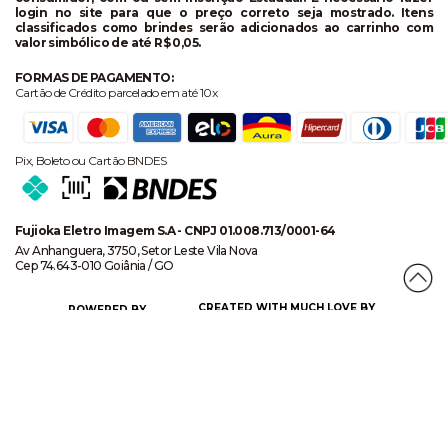
login no site para que o preço correto seja mostrado. Itens
classificados como brindes serão adicionados ao carrinho com
valor simbólico de até R$ 0,05.
FORMAS DE PAGAMENTO:
Cartão de Crédito parcelado em até 10x
Pix, Boleto ou Cartão BNDES
Fujioka Eletro Imagem S.A - CNPJ 01.008.713/0001-64
Av Anhanguera, 3750, Setor Leste Vila Nova
Cep 74.643-010 Goiânia / GO
CREATED WITH MUCH LOVE BY
POWERED BY
CERTIFICADO DE SEGURANÇA