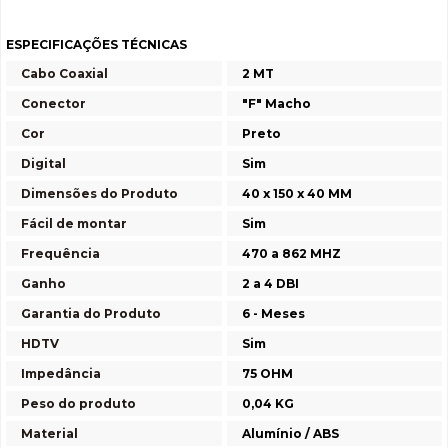
ESPECIFICAÇÕES TÉCNICAS
Cabo Coaxial
2 MT
Conector
"F" Macho
Cor
Preto
Digital
Sim
Dimensões do Produto
40 x 150 x 40 MM
Fácil de montar
Sim
Frequência
470 a 862 MHZ
Ganho
2 a 4 DBI
Garantia do Produto
6 - Meses
HDTV
Sim
Impedância
75 OHM
Peso do produto
0,04 KG
Material
Alumínio / ABS