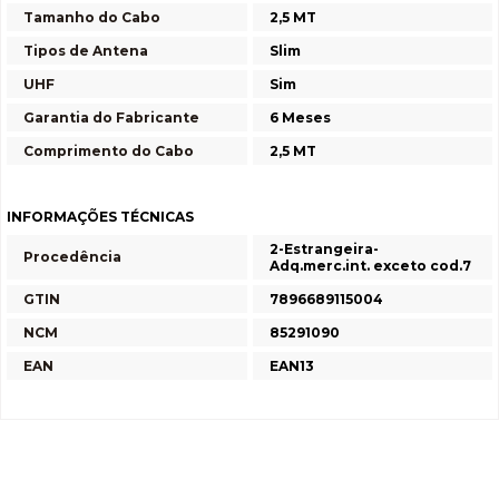
Tamanho do Cabo
2,5 MT
Tipos de Antena
Slim
UHF
Sim
Garantia do Fabricante
6 Meses
Comprimento do Cabo
2,5 MT
INFORMAÇÕES TÉCNICAS
2-Estrangeira-
Procedência
Adq.merc.int. exceto cod.7
GTIN
7896689115004
NCM
85291090
EAN
EAN13