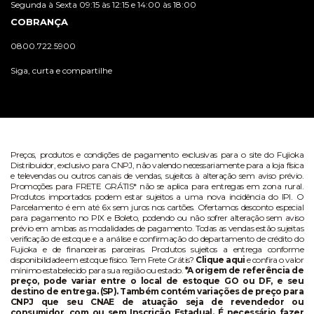
Segunda à Sexta 09:15 às 12:15 e 14:00 às 18:00
COBRANÇA
0800.722.5900
Siga, curta e compartilhe
Preços, produtos e condições de pagamento exclusivas para o site do Fujioka
Distribuidor, exclusivo para CNPJ, não valendo necessariamente para a loja física
e televendas ou outros canais de vendas, sujeitos à alteração sem aviso prévio.
Promoções para FRETE GRÁTIS* não se aplica para entregas em zona rural.
Produtos importados podem estar sujeitos a uma nova incidência do IPI. O
Parcelamento é em até 6x sem juros nos cartões. Ofertamos desconto especial
para pagamento no PIX e Boleto, podendo ou não sofrer alteração sem aviso
prévio em ambas as modalidades de pagamento. Todas as vendas estão sujeitas
verificação de estoque e a análise e confirmação do departamento de crédito do
Fujioka e de financeiras parceiras. Produtos sujeitos a entrega conforme
disponibilidade em estoque físico. Tem Frete Grátis?
Clique aqui
e confira o valor
mínimo estabelecido para sua região ou estado.
*A origem de referência de
preço, pode variar entre o local de estoque GO ou DF, e seu
destino de entrega. (SP). Também contém variações de preço para
CNPJ que seu CNAE de atuação seja de revendedor ou
consumidor, com ou sem Inscrição Estadual. É necessário fazer