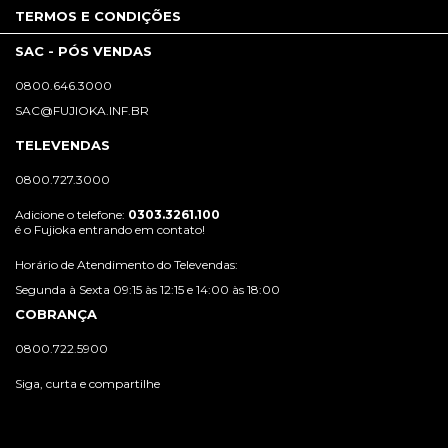
TERMOS E CONDIÇÕES
SAC - PÓS VENDAS
0800.646.3000
SAC@FUJIOKA.INF.BR
TELEVENDAS
0800.727.3000
Adicione o telefone:
0303.3261.100
é o Fujioka entrando em contato!
Horário de Atendimento do Televendas:
Segunda à Sexta 09:15 às 12:15 e 14:00 às 18:00
COBRANÇA
0800.722.5900
Siga, curta e compartilhe