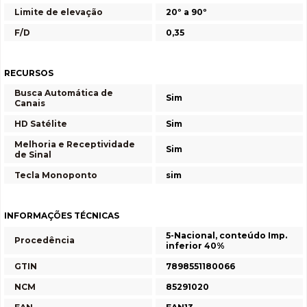
Limite de elevação
20º a 90º
F/D
0,35
RECURSOS
Busca Automática de
Sim
Canais
HD Satélite
Sim
Melhoria e Receptividade
Sim
de Sinal
Tecla Monoponto
sim
INFORMAÇÕES TÉCNICAS
5-Nacional, conteúdo Imp.
Procedência
inferior 40%
GTIN
7898551180066
NCM
85291020