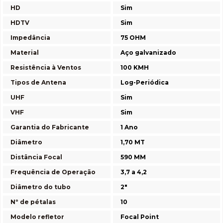
HD
Sim
HDTV
Sim
Impedância
75 OHM
Material
Aço galvanizado
Resistência à Ventos
100 KMH
Tipos de Antena
Log-Periódica
UHF
Sim
VHF
Sim
Garantia do Fabricante
1 Ano
Diâmetro
1,70 MT
Distância Focal
590 MM
Frequência de Operação
3,7 a 4,2
Diâmetro do tubo
2"
Nº de pétalas
10
Modelo refletor
Focal Point