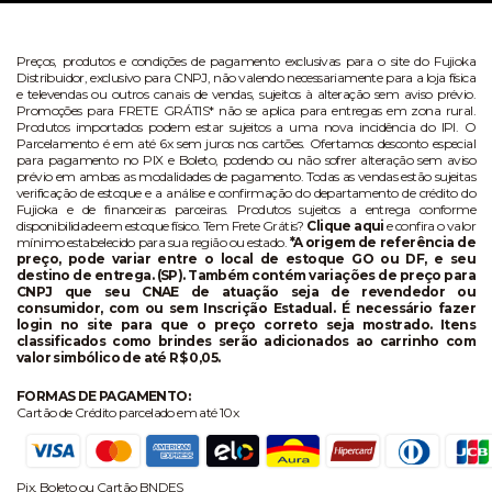
Preços, produtos e condições de pagamento exclusivas para o site do Fujioka
Distribuidor, exclusivo para CNPJ, não valendo necessariamente para a loja física
e televendas ou outros canais de vendas, sujeitos à alteração sem aviso prévio.
Promoções para FRETE GRÁTIS* não se aplica para entregas em zona rural.
Produtos importados podem estar sujeitos a uma nova incidência do IPI. O
Parcelamento é em até 6x sem juros nos cartões. Ofertamos desconto especial
para pagamento no PIX e Boleto, podendo ou não sofrer alteração sem aviso
prévio em ambas as modalidades de pagamento. Todas as vendas estão sujeitas
verificação de estoque e a análise e confirmação do departamento de crédito do
Fujioka e de financeiras parceiras. Produtos sujeitos a entrega conforme
disponibilidade em estoque físico. Tem Frete Grátis?
Clique aqui
e confira o valor
mínimo estabelecido para sua região ou estado.
*A origem de referência de
preço, pode variar entre o local de estoque GO ou DF, e seu
destino de entrega. (SP). Também contém variações de preço para
CNPJ que seu CNAE de atuação seja de revendedor ou
consumidor, com ou sem Inscrição Estadual. É necessário fazer
login no site para que o preço correto seja mostrado. Itens
classificados como brindes serão adicionados ao carrinho com
valor simbólico de até R$ 0,05.
FORMAS DE PAGAMENTO:
Cartão de Crédito parcelado em até 10x
Pix, Boleto ou Cartão BNDES