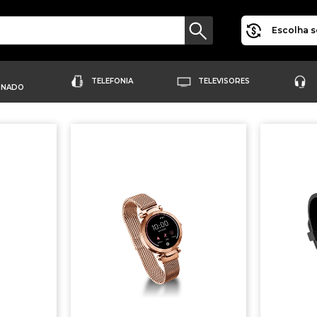
Escolha s
TELEFONIA
TELEVISORES
ONADO