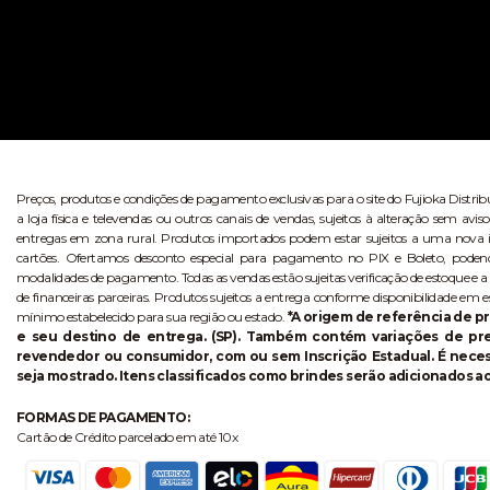
Preços, produtos e condições de pagamento exclusivas para o site do Fujioka Distri
a loja física e televendas ou outros canais de vendas, sujeitos à alteração sem 
entregas em zona rural. Produtos importados podem estar sujeitos a uma nova i
cartões. Ofertamos desconto especial para pagamento no PIX e Boleto, poden
modalidades de pagamento. Todas as vendas estão sujeitas verificação de estoque e a
de financeiras parceiras. Produtos sujeitos a entrega conforme disponibilidade em e
mínimo estabelecido para sua região ou estado.
*A origem de referência de pr
e seu destino de entrega. (SP). Também contém variações de p
revendedor ou consumidor, com ou sem Inscrição Estadual. É necess
seja mostrado. Itens classificados como brindes serão adicionados ao
FORMAS DE PAGAMENTO:
Cartão de Crédito parcelado em até 10x