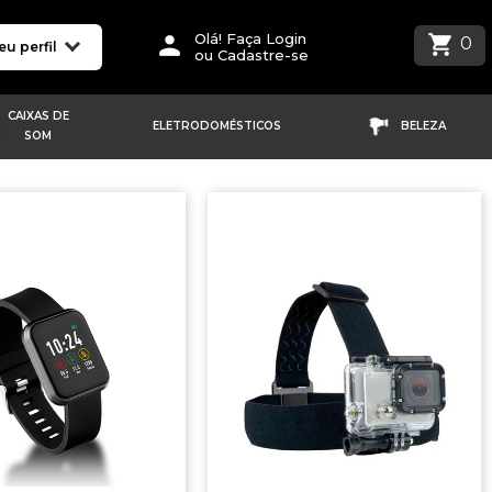
Olá! Faça Login
0
eu perfil
ou Cadastre-se
CAIXAS DE
ELETRODOMÉSTICOS
BELEZA
SOM