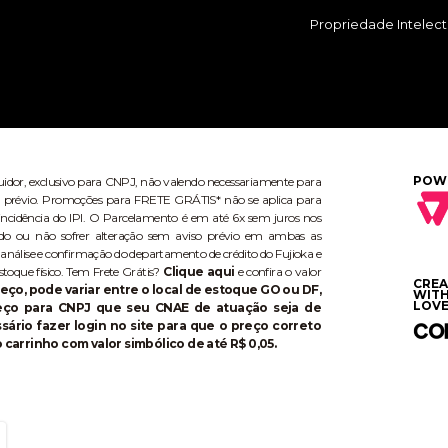
Propriedade Intelect
POW
buidor, exclusivo para CNPJ, não valendo necessariamente para
aviso prévio. Promoções para FRETE GRÁTIS* não se aplica para
ncidência do IPI. O Parcelamento é em até 6x sem juros nos
do ou não sofrer alteração sem aviso prévio em ambas as
 análise e confirmação do departamento de crédito do Fujioka e
stoque físico. Tem Frete Grátis?
Clique aqui
e confira o valor
CRE
eço, pode variar entre o local de estoque GO ou DF,
WIT
LOVE
reço para CNPJ que seu CNAE de atuação seja de
ário fazer login no site para que o preço correto
 carrinho com valor simbólico de até R$ 0,05.