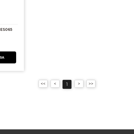
o ES065
1