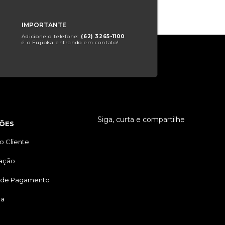
IMPORTANTE
Adicione o telefone:
(62) 3265-1100
é o Fujioka entrando em contato!
Siga, curta e compartilhe
ÕES
o Cliente
tação
 de Pagamento
ga