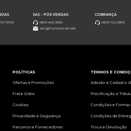
NDAS
SAC - PÓS VENDAS
COBRANÇA
727.3000
0800.646.3000
0800.722.5900
SAC@FUJIOKA.INF.BR
POLÍTICAS
TERMOS E CONDIÇ
Ofertas e Promoções
Adesão e Cadastro d
Frete Grátis
Precificação e Tribu
Cookies
Condições e Formas
Privacidade e Segurança
Condições de Entre
Parceiros e Fornecedores
Troca e Devolução