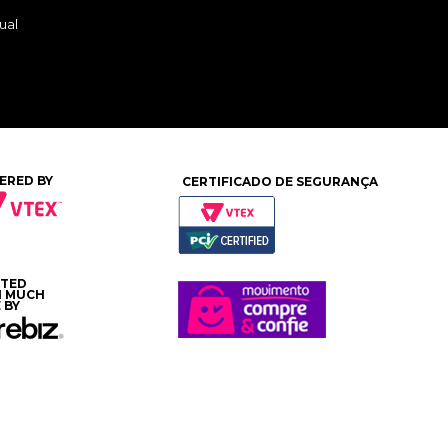
ual
ERED BY
CERTIFICADO DE SEGURANÇA
ATED
H MUCH
 BY