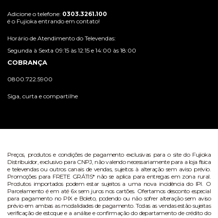
Adicione o telefone:
0303.3261.100
é o Fujioka entrando em contato!
Horário de Atendimento do Televendas:
Segunda à Sexta 09:15 às 12:15 e 14:00 às 18:00
COBRANÇA
0800.722.5900
Siga, curta e compartilhe
Preços, produtos e condições de pagamento exclusivas para o site do Fujioka
Distribuidor, exclusivo para CNPJ, não valendo necessariamente para a loja física
e televendas ou outros canais de vendas, sujeitos à alteração sem aviso prévio.
Promoções para FRETE GRÁTIS* não se aplica para entregas em zona rural.
Produtos importados podem estar sujeitos a uma nova incidência do IPI. O
Parcelamento é em até 6x sem juros nos cartões. Ofertamos desconto especial
para pagamento no PIX e Boleto, podendo ou não sofrer alteração sem aviso
prévio em ambas as modalidades de pagamento. Todas as vendas estão sujeitas
verificação de estoque e a análise e confirmação do departamento de crédito do