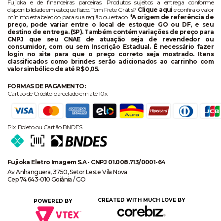
Fujioka e de financeiras parceiras. Produtos sujeitos a entrega conforme
disponibilidade em estoque físico. Tem Frete Grátis?
Clique aqui
e confira o valor
mínimo estabelecido para sua região ou estado.
*A origem de referência de
preço, pode variar entre o local de estoque GO ou DF, e seu
destino de entrega. (SP). Também contém variações de preço para
CNPJ que seu CNAE de atuação seja de revendedor ou
consumidor, com ou sem Inscrição Estadual. É necessário fazer
login no site para que o preço correto seja mostrado. Itens
classificados como brindes serão adicionados ao carrinho com
valor simbólico de até R$ 0,05.
FORMAS DE PAGAMENTO:
Cartão de Crédito parcelado em até 10x
Pix, Boleto ou Cartão BNDES
Fujioka Eletro Imagem S.A - CNPJ 01.008.713/0001-64
Av Anhanguera, 3750, Setor Leste Vila Nova
Cep 74.643-010 Goiânia / GO
CREATED WITH MUCH LOVE BY
POWERED BY