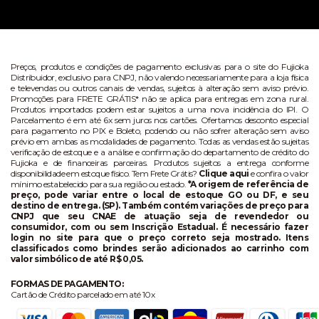
Preços, produtos e condições de pagamento exclusivas para o site do Fujioka
Distribuidor, exclusivo para CNPJ, não valendo necessariamente para a loja física
e televendas ou outros canais de vendas, sujeitos à alteração sem aviso prévio.
Promoções para FRETE GRÁTIS* não se aplica para entregas em zona rural.
Produtos importados podem estar sujeitos a uma nova incidência do IPI. O
Parcelamento é em até 6x sem juros nos cartões. Ofertamos desconto especial
para pagamento no PIX e Boleto, podendo ou não sofrer alteração sem aviso
prévio em ambas as modalidades de pagamento. Todas as vendas estão sujeitas
verificação de estoque e a análise e confirmação do departamento de crédito do
Fujioka e de financeiras parceiras. Produtos sujeitos a entrega conforme
disponibilidade em estoque físico. Tem Frete Grátis?
Clique aqui
e confira o valor
mínimo estabelecido para sua região ou estado.
*A origem de referência de
preço, pode variar entre o local de estoque GO ou DF, e seu
destino de entrega. (SP). Também contém variações de preço para
CNPJ que seu CNAE de atuação seja de revendedor ou
consumidor, com ou sem Inscrição Estadual. É necessário fazer
login no site para que o preço correto seja mostrado. Itens
classificados como brindes serão adicionados ao carrinho com
valor simbólico de até R$ 0,05.
FORMAS DE PAGAMENTO:
Cartão de Crédito parcelado em até 10x