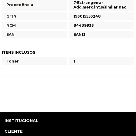
7-Estrangeira-
Procedência
Adq.merc.int.s/similar nac.
GTIN
193015553248
NCM
84439933
EAN
EAN13
ITENS INCLUSOS
Toner
1
INSTITUCIONAL
CLIENTE