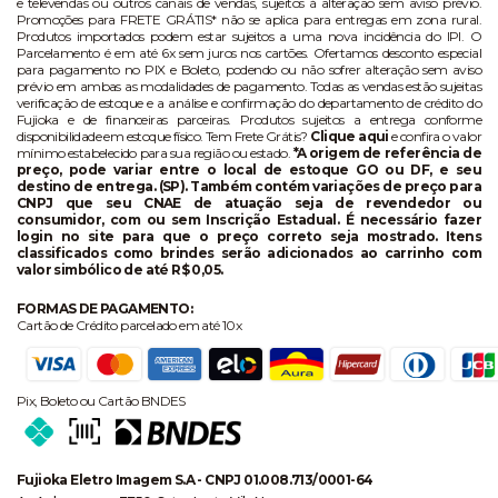
e televendas ou outros canais de vendas, sujeitos à alteração sem aviso prévio.
Promoções para FRETE GRÁTIS* não se aplica para entregas em zona rural.
Produtos importados podem estar sujeitos a uma nova incidência do IPI. O
Parcelamento é em até 6x sem juros nos cartões. Ofertamos desconto especial
para pagamento no PIX e Boleto, podendo ou não sofrer alteração sem aviso
prévio em ambas as modalidades de pagamento. Todas as vendas estão sujeitas
verificação de estoque e a análise e confirmação do departamento de crédito do
Fujioka e de financeiras parceiras. Produtos sujeitos a entrega conforme
disponibilidade em estoque físico. Tem Frete Grátis?
Clique aqui
e confira o valor
mínimo estabelecido para sua região ou estado.
*A origem de referência de
preço, pode variar entre o local de estoque GO ou DF, e seu
destino de entrega. (SP). Também contém variações de preço para
CNPJ que seu CNAE de atuação seja de revendedor ou
consumidor, com ou sem Inscrição Estadual. É necessário fazer
login no site para que o preço correto seja mostrado. Itens
classificados como brindes serão adicionados ao carrinho com
valor simbólico de até R$ 0,05.
FORMAS DE PAGAMENTO:
Cartão de Crédito parcelado em até 10x
Pix, Boleto ou Cartão BNDES
Fujioka Eletro Imagem S.A - CNPJ 01.008.713/0001-64