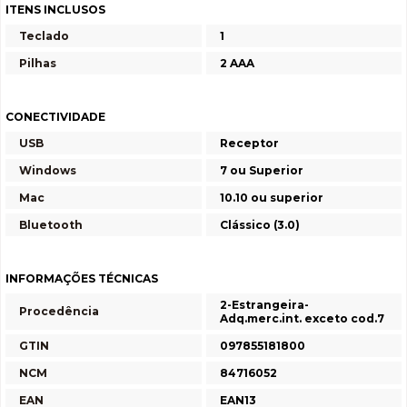
ITENS INCLUSOS
Teclado
1
Pilhas
2 AAA
CONECTIVIDADE
USB
Receptor
Windows
7 ou Superior
Mac
10.10 ou superior
Bluetooth
Clássico (3.0)
INFORMAÇÕES TÉCNICAS
2-Estrangeira-
Procedência
Adq.merc.int. exceto cod.7
GTIN
097855181800
NCM
84716052
EAN
EAN13