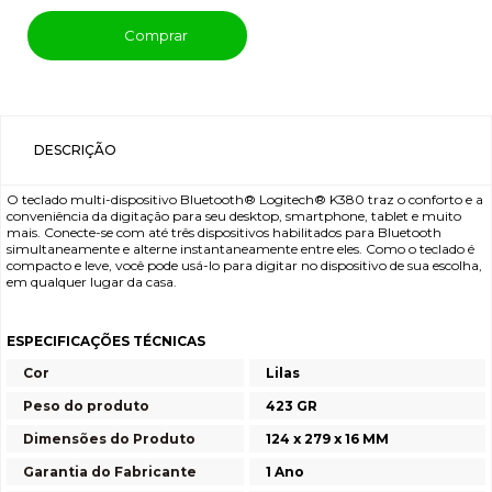
Comprar
DESCRIÇÃO
O teclado multi-dispositivo Bluetooth® Logitech® K380 traz o conforto e a
conveniência da digitação para seu desktop, smartphone, tablet e muito
mais. Conecte-se com até três dispositivos habilitados para Bluetooth
simultaneamente e alterne instantaneamente entre eles. Como o teclado é
compacto e leve, você pode usá-lo para digitar no dispositivo de sua escolha,
em qualquer lugar da casa.
ESPECIFICAÇÕES TÉCNICAS
Cor
Lilas
Peso do produto
423 GR
Dimensões do Produto
124 x 279 x 16 MM
Garantia do Fabricante
1 Ano