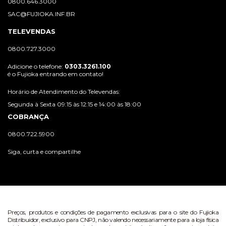
0800.646.3000
SAC@FUJIOKA.INF.BR
TELEVENDAS
0800.727.3000
Adicione o telefone:
0303.3261.100
é o Fujioka entrando em contato!
Horário de Atendimento do Televendas:
Segunda à Sexta 09:15 às 12:15 e 14:00 às 18:00
COBRANÇA
0800.722.5900
Siga, curta e compartilhe
Preços, produtos e condições de pagamento exclusivas para o site do Fujioka
Distribuidor, exclusivo para CNPJ, não valendo necessariamente para a loja física