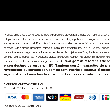
Preços, produtos e condições de pagamento exclusivas para o site do Fujioka Distri
a loja física e televendas ou outros canais de vendas, sujeitos à alteração sem 
entregas em zona rural. Produtos importados podem estar sujeitos a uma nova i
cartões. Ofertamos desconto especial para pagamento no PIX e Boleto, poden
modalidades de pagamento. Todas as vendas estão sujeitas verificação de estoque e a
de financeiras parceiras. Produtos sujeitos a entrega conforme disponibilidade em e
mínimo estabelecido para sua região ou estado.
*A origem de referência de pr
e seu destino de entrega. (SP). Também contém variações de p
revendedor ou consumidor, com ou sem Inscrição Estadual. É necess
seja mostrado. Itens classificados como brindes serão adicionados ao
FORMAS DE PAGAMENTO:
Cartão de Crédito parcelado em até 10x
Pix, Boleto ou Cartão BNDES