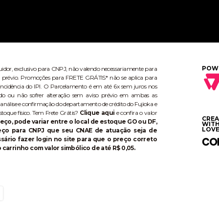
POW
buidor, exclusivo para CNPJ, não valendo necessariamente para
aviso prévio. Promoções para FRETE GRÁTIS* não se aplica para
ncidência do IPI. O Parcelamento é em até 6x sem juros nos
do ou não sofrer alteração sem aviso prévio em ambas as
 análise e confirmação do departamento de crédito do Fujioka e
stoque físico. Tem Frete Grátis?
Clique aqui
e confira o valor
CRE
eço, pode variar entre o local de estoque GO ou DF,
WIT
LOVE
reço para CNPJ que seu CNAE de atuação seja de
ário fazer login no site para que o preço correto
 carrinho com valor simbólico de até R$ 0,05.