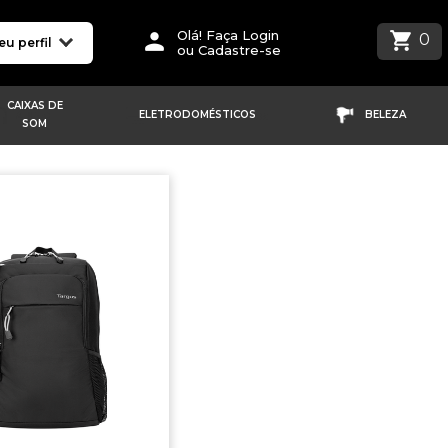
Olá! Faça Login
0
eu perfil
ou Cadastre-se
CAIXAS DE
ELETRODOMÉSTICOS
BELEZA
SOM