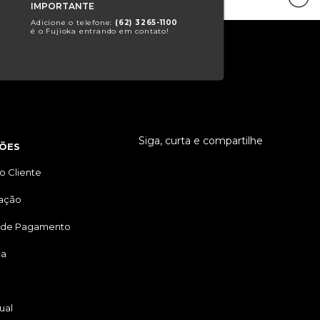
IMPORTANTE
Adicione o telefone:
(62) 3265-1100
é o Fujioka entrando em contato!
Siga, curta e compartilhe
ÕES
o Cliente
tação
 de Pagamento
ga
ual