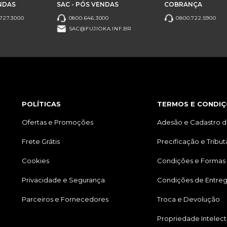
NDAS
SAC - PÓS VENDAS
COBRANÇA
727.3000
0800.646.3000
0800.722.5900
SAC@FUJIOKA.INF.BR
POLÍTICAS
TERMOS E CONDIÇ
Ofertas e Promoções
Adesão e Cadastro d
Frete Grátis
Precificação e Tribu
Cookies
Condições e Formas
Privacidade e Segurança
Condições de Entre
Parceiros e Fornecedores
Troca e Devolução
Propriedade Intelect