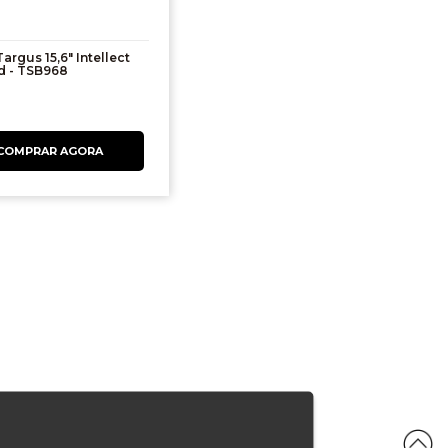
argus 15,6" Intellect
d - TSB968