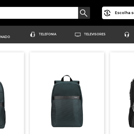
Escolha s
TELEFONIA
TELEVISORES
ONADO