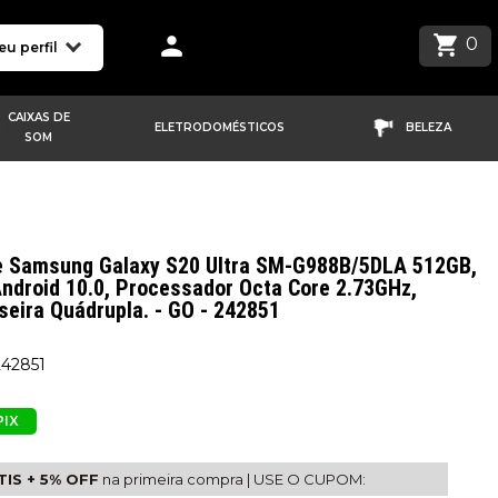
0
eu perfil
CAIXAS DE
ELETRODOMÉSTICOS
BELEZA
SOM
 Samsung Galaxy S20 Ultra SM-G988B/5DLA 512GB,
Android 10.0, Processador Octa Core 2.73GHz,
eira Quádrupla. - GO - 242851
242851
PIX
IS + 5% OFF
na primeira compra
|
USE O CUPOM: