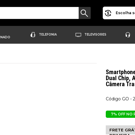
Escolha s
TELEFONIA
TELEVISORES
ONADO
Smartphone
Dual Chip, 
Câmera Tras
GO - 
7% OFF NO 
FRETE GRÁT