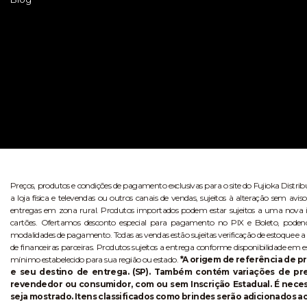
Preços, produtos e condições de pagamento exclusivas para o site do Fujioka Distri
a loja física e televendas ou outros canais de vendas, sujeitos à alteração sem 
entregas em zona rural. Produtos importados podem estar sujeitos a uma nova i
cartões. Ofertamos desconto especial para pagamento no PIX e Boleto, poden
modalidades de pagamento. Todas as vendas estão sujeitas verificação de estoque e a
de financeiras parceiras. Produtos sujeitos a entrega conforme disponibilidade em e
mínimo estabelecido para sua região ou estado.
*A origem de referência de pr
e seu destino de entrega. (SP). Também contém variações de p
revendedor ou consumidor, com ou sem Inscrição Estadual. É necess
seja mostrado. Itens classificados como brindes serão adicionados ao