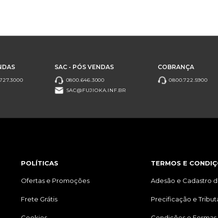
NDAS
SAC - PÓS VENDAS
COBRANÇA
727.3000
0800.646.3000
0800.722.5900
SAC@FUJIOKA.INF.BR
POLÍTICAS
TERMOS E CONDIÇ
Ofertas e Promoções
Adesão e Cadastro d
Frete Grátis
Precificação e Tribu
Cookies
Condições e Formas