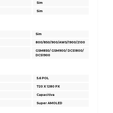
Sim
Sim
Sim
800/850/900/AWS/1900/2100
GSM850/ GSM900/ DCS1800/
DCS1900
5.6 POL
720 X 1280 PX
Capacitiva
Super AMOLED