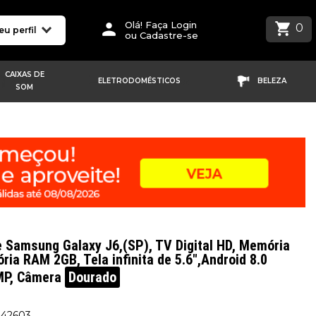
Olá! Faça Login
0
eu perfil
ou Cadastre-se
CAIXAS DE
ELETRODOMÉSTICOS
BELEZA
SOM
 Samsung Galaxy J6,(SP), TV Digital HD, Memória
ia RAM 2GB, Tela infinita de 5.6",Android 8.0
MP, Câmera
Dourado
242603