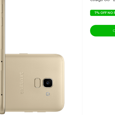
7% OFF NO 
C