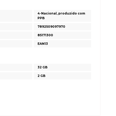
4-Nacional, produzido com
PPB
7892509097970
85171300
EAN13
32 GB
2 GB