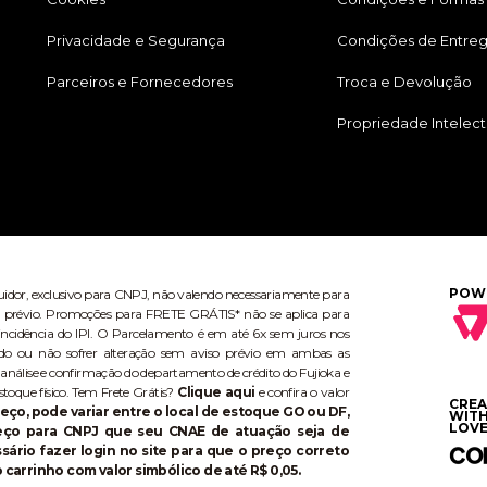
Privacidade e Segurança
Condições de Entre
Parceiros e Fornecedores
Troca e Devolução
Propriedade Intelect
POW
buidor, exclusivo para CNPJ, não valendo necessariamente para
aviso prévio. Promoções para FRETE GRÁTIS* não se aplica para
ncidência do IPI. O Parcelamento é em até 6x sem juros nos
do ou não sofrer alteração sem aviso prévio em ambas as
 análise e confirmação do departamento de crédito do Fujioka e
stoque físico. Tem Frete Grátis?
Clique aqui
e confira o valor
CRE
eço, pode variar entre o local de estoque GO ou DF,
WIT
LOVE
reço para CNPJ que seu CNAE de atuação seja de
ário fazer login no site para que o preço correto
 carrinho com valor simbólico de até R$ 0,05.