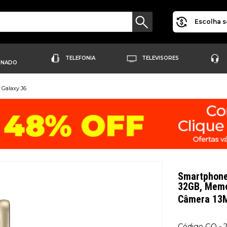
Escolha s
TELEFONIA
TELEVISORES
ONADO
Galaxy J6
Smartphone
32GB, Memór
Câmera 13
GO - 