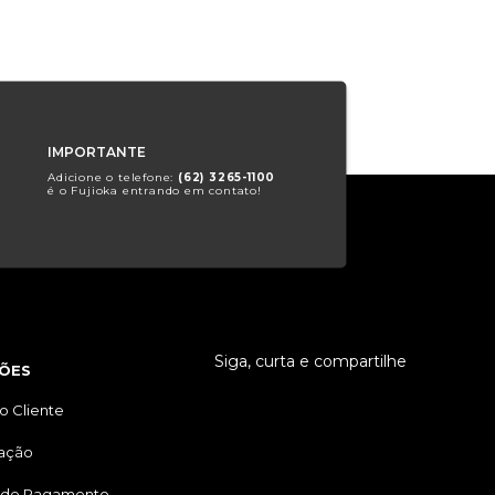
IMPORTANTE
Adicione o telefone:
(62) 3265-1100
é o Fujioka entrando em contato!
Siga, curta e compartilhe
ÕES
o Cliente
tação
 de Pagamento