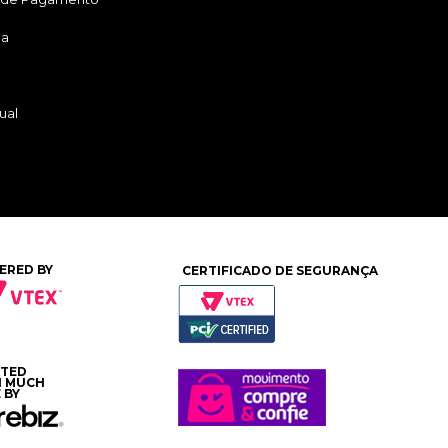
ga
ual
ERED BY
CERTIFICADO DE SEGURANÇA
ATED
H MUCH
 BY