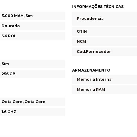
INFORMAÇÕES TÉCNICAS
3.000 MAH, Sim
Procedência
Dourado
GTIN
5.6 POL
NCM
Cód.Fornecedor
Sim
ARMAZENAMENTO
256 GB
Memória Interna
Memória RAM
Octa Core, Octa Core
1.6 GHZ