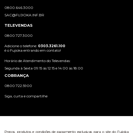
0800.646.3000
SAC@FUJIOKA.INF.BR
TELEVENDAS
0800.727.3000
Adicione o telefone:
0303.3261.100
é o Fujioka entrando em contato!
Horário de Atendimento do Televendas:
Segunda à Sexta 09:15 às 12:15 e 14:00 às 18:00
COBRANÇA
0800.722.5900
Siga, curta e compartilhe
Preços, produtos e condições de pagamento exclusivas para o site do Fujioka