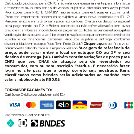
Distribuidor, exclusivo para CNPJ, não valendo necessariamente para a loja física
e televendas ou outros canais de vendas, sujeitos à alteração sem aviso prévio.
Promoções para FRETE GRÁTIS* não se aplica para entregas em zona rural.
Produtos importados podem estar sujeitos a uma nova incidência do IPI. O
Parcelamento é em até 6x sem juros nos cartões. Ofertamos desconto especial
para pagamento no PIX e Boleto, podendo ou não sofrer alteração sem aviso
prévio em ambas as modalidades de pagamento. Todas as vendas estão sujeitas
verificação de estoque e a análise e confirmação do departamento de crédito do
Fujioka e de financeiras parceiras. Produtos sujeitos a entrega conforme
disponibilidade em estoque físico. Tem Frete Grátis?
Clique aqui
e confira o valor
mínimo estabelecido para sua região ou estado.
*A origem de referência de
preço, pode variar entre o local de estoque GO ou DF, e seu
destino de entrega. (SP). Também contém variações de preço para
CNPJ que seu CNAE de atuação seja de revendedor ou
consumidor, com ou sem Inscrição Estadual. É necessário fazer
login no site para que o preço correto seja mostrado. Itens
classificados como brindes serão adicionados ao carrinho com
valor simbólico de até R$ 0,05.
FORMAS DE PAGAMENTO:
Cartão de Crédito parcelado em até 10x
Pix, Boleto ou Cartão BNDES