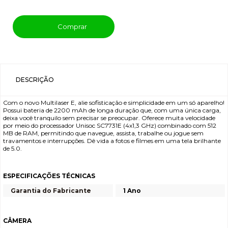
Comprar
DESCRIÇÃO
Com o novo Multilaser E, alie sofisticação e simplicidade em um só aparelho!
Possui bateria de 2200 mAh de longa duração que, com uma única carga,
deixa você tranquilo sem precisar se preocupar. Oferece muita velocidade
por meio do processador Unisoc SC7731E (4x1,3 GHz) combinado com 512
MB de RAM, permitindo que navegue, assista, trabalhe ou jogue sem
travamentos e interrupções. Dê vida a fotos e filmes em uma tela brilhante
de 5.0.
ESPECIFICAÇÕES TÉCNICAS
Garantia do Fabricante
1 Ano
CÂMERA