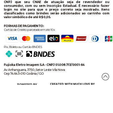
CNPJ que seu CNAE de atuação seja de revendedor ou
consumidor, com ou sem Inscrição Estadual. É necessário fazer
login no site para que o preço correto seja mostrado. Itens
classificados como brindes serão adicionados ao carrinho com
valor simbólico de até R$ 0,05.
FORMAS DE PAGAMENTO:
Cartão de Crédito parcelado em até 10x
Pix, Boleto ou Cartão BNDES
Fujioka Eletro Imagem S.A - CNPJ 01.008.713/0001-64
Av Anhanguera, 3750, Setor Leste Vila Nova
Cep 74.643-010 Goiânia / GO
CREATED WITH MUCH LOVE BY
POWERED BY
CERTIFICADO DE SEGURANÇA