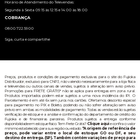
Horário de Atendimento do Televendas:
Segunda à Sexta 09:15 às 12:15 e 14:00 às 18:00
COBRANÇA
0800.722.5900
Siga, curta e compartilhe
Preços, produtos e condições de pagamento exclusivas para o site do Fujioka
Distribuidor, exclusivo para CNPJ, não valendo necessariamente para a loja física
e televendas ou outros canais de vendas, sujeitos à alteração sem aviso prévio.
Promoções para FRETE GRÁTIS* não se aplica para entregas em zona rural.
Produtos importados podem estar sujeitos a uma nova incidência do IPI. O
Parcelamento é em até 6x sem juros nos cartões. Ofertamos desconto especial
para pagamento no PIX e Boleto, podendo ou não sofrer alteração sem aviso
prévio em ambas as modalidades de pagamento. Todas as vendas estão sujeitas
verificação de estoque e a análise e confirmação do departamento de crédito do
Fujioka e de financeiras parceiras. Produtos sujeitos a entrega conforme
disponibilidade em estoque físico. Tem Frete Grátis?
Clique aqui
e confira o valor
mínimo estabelecido para sua região ou estado.
*A origem de referência de
preço, pode variar entre o local de estoque GO ou DF, e seu
destino de entrega. (SP). Também contém variações de preço para