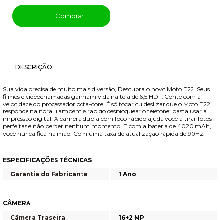
Comprar
DESCRIÇÃO
Sua vida precisa de muito mais diversão, Descubra o novo Moto E22. Seus
filmes e videochamadas ganham vida na tela de 6,5 HD+. Conte com a
velocidade do processador octa-core. É só tocar ou deslizar que o Moto E22
responde na hora. Também é rápido desbloquear o telefone: basta usar a
impressão digital. A câmera dupla com foco rápido ajuda você a tirar fotos
perfeitas e não perder nenhum momento. E com a bateria de 4020 mAh,
você nunca fica na mão. Com uma taxa de atualização rápida de 90Hz.
ESPECIFICAÇÕES TÉCNICAS
Garantia do Fabricante
1 Ano
CÂMERA
Câmera Traseira
16+2 MP