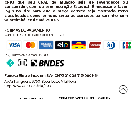
CNPJ que seu CNAE de atuação seja de revendedor ou
consumidor, com ou sem Inscrição Estadual. É necessário fazer
login no site para que o preço correto seja mostrado. Itens
classificados como brindes serão adicionados ao carrinho com
valor simbólico de até R$ 0,05.
FORMAS DE PAGAMENTO:
Cartão de Crédito parcelado em até 10x
Pix, Boleto ou Cartão BNDES
Fujioka Eletro Imagem S.A - CNPJ 01.008.713/0001-64
Av Anhanguera, 3750, Setor Leste Vila Nova
Cep 74.643-010 Goiânia / GO
CREATED WITH MUCH LOVE BY
POWERED BY
CERTIFICADO DE SEGURANÇA