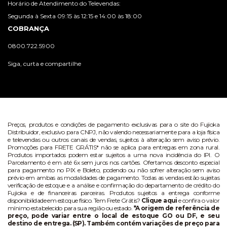
Horário de Atendimento do Televendas:
Segunda à Sexta 09:15 às 12:15 e 14:00 às 18:00
COBRANÇA
0800.722.5900
Siga, curta e compartilhe
Preços, produtos e condições de pagamento exclusivas para o site do Fujioka
Distribuidor, exclusivo para CNPJ, não valendo necessariamente para a loja física
e televendas ou outros canais de vendas, sujeitos à alteração sem aviso prévio.
Promoções para FRETE GRÁTIS* não se aplica para entregas em zona rural.
Produtos importados podem estar sujeitos a uma nova incidência do IPI. O
Parcelamento é em até 6x sem juros nos cartões. Ofertamos desconto especial
para pagamento no PIX e Boleto, podendo ou não sofrer alteração sem aviso
prévio em ambas as modalidades de pagamento. Todas as vendas estão sujeitas
verificação de estoque e a análise e confirmação do departamento de crédito do
Fujioka e de financeiras parceiras. Produtos sujeitos a entrega conforme
disponibilidade em estoque físico. Tem Frete Grátis?
Clique aqui
e confira o valor
mínimo estabelecido para sua região ou estado.
*A origem de referência de
preço, pode variar entre o local de estoque GO ou DF, e seu
destino de entrega. (SP). Também contém variações de preço para