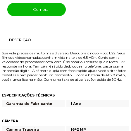
Comprar
DESCRIÇÃO
Sua vida precisa de muito mais diversão, Descubra o novo Moto E22. Seus
filmes e videochamadas ganham vida na tela de 6,5 HD+. Conte com a
velocidade do processador octa-core. É só tocar ou deslizar que o Moto E22
responde na hora. Também é rápido desbloquear o telefone: basta usar a
impressão digital. A câmera dupla com foco rápido ajuda você a tirar fotos
perfeitas e não perder nenhum momento. E com a bateria de 4020 mAh,
você nunca fica na mão. Com uma taxa de atualização rápida de 90Hz.
ESPECIFICAÇÕES TÉCNICAS
Garantia do Fabricante
1 Ano
CÂMERA
Câmera Traseira
16+2 MP