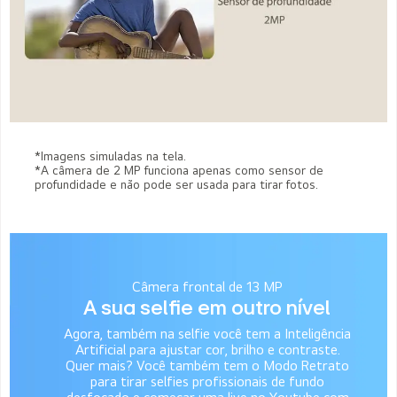
*Imagens simuladas na tela.
*A câmera de 2 MP funciona apenas como sensor de
profundidade e não pode ser usada para tirar fotos.
Câmera frontal de 13 MP
A sua selfie em outro nível
Agora, também na selfie você tem a Inteligência
Artificial para ajustar cor, brilho e contraste.
Quer mais? Você também tem o Modo Retrato
para tirar selfies profissionais de fundo