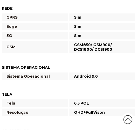
REDE
GPRS
Sim
Edge
Sim
3G
Sim
GSM850/ GSM900/
GSM
DCS1800/ DCS1900
SISTEMA OPERACIONAL
Sistema Operacional
Android 9.0
TELA
Tela
6.5 POL
Resolução
QHD+FullVison
APLICATIVOS