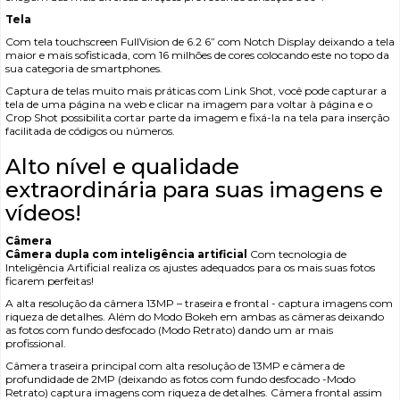
Tela
Com tela touchscreen FullVision de 6.2 6” com Notch Display deixando a tela
maior e mais sofisticada, com 16 milhões de cores colocando este no topo da
sua categoria de smartphones.
Captura de telas muito mais práticas com Link Shot, você pode capturar a
tela de uma página na web e clicar na imagem para voltar à página e o
Crop Shot possibilita cortar parte da imagem e fixá-la na tela para inserção
facilitada de códigos ou números.
Alto nível e qualidade
extraordinária para suas imagens e
vídeos!
Câmera
Câmera dupla com inteligência artificial
Com tecnologia de
Inteligência Artificial realiza os ajustes adequados para os mais suas fotos
ficarem perfeitas!
A alta resolução da câmera 13MP – traseira e frontal - captura imagens com
riqueza de detalhes. Além do Modo Bokeh em ambas as câmeras deixando
as fotos com fundo desfocado (Modo Retrato) dando um ar mais
profissional.
Câmera traseira principal com alta resolução de 13MP e câmera de
profundidade de 2MP (deixando as fotos com fundo desfocado -Modo
Retrato) captura imagens com riqueza de detalhes. Câmera frontal assim