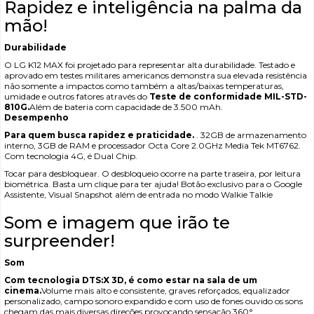
Rapidez e inteligência na palma da
mão!
Durabilidade
O LG K12 MAX foi projetado para representar alta durabilidade. Testado e
aprovado em testes militares americanos demonstra sua elevada resistência
não somente a impactos como também a altas/baixas temperaturas,
umidade e outros fatores através do
Teste de conformidade MIL-STD-
810G.
Além de bateria com capacidade de 3.500 mAh.
Desempenho
Para quem busca rapidez e praticidade.
. 32GB de armazenamento
interno, 3GB de RAM e processador Octa Core 2.0GHz Media Tek MT6762.
Com tecnologia 4G, é Dual Chip.
Tocar para desbloquear. O desbloqueio ocorre na parte traseira, por leitura
biométrica. Basta um clique para ter ajuda! Botão exclusivo para o Google
Assistente, Visual Snapshot além de entrada no modo Walkie Talkie
Som e imagem que irão te
surpreender!
Som
Com tecnologia DTS:X 3D, é como estar na sala de um
cinema.
Volume mais alto e consistente, graves reforçados, equalizador
personalizado, campo sonoro expandido e com uso de fones ouvido os sons
chegam das mais diversas direções provocando sensação 360°.