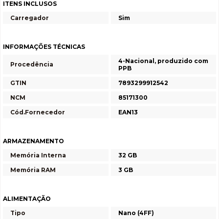
ITENS INCLUSOS
Carregador
Sim
INFORMAÇÕES TÉCNICAS
4-Nacional, produzido com
Procedência
PPB
GTIN
7893299912542
NCM
85171300
Cód.Fornecedor
EAN13
ARMAZENAMENTO
Memória Interna
32 GB
Memória RAM
3 GB
ALIMENTAÇÃO
Tipo
Nano (4FF)