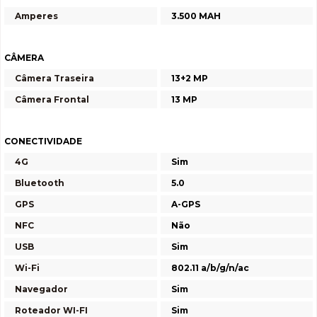
Amperes
3.500 MAH
CÂMERA
Câmera Traseira
13+2 MP
Câmera Frontal
13 MP
CONECTIVIDADE
4G
Sim
Bluetooth
5.0
GPS
A-GPS
NFC
Não
USB
Sim
Wi-Fi
802.11 a/b/g/n/ac
Navegador
Sim
Roteador WI-FI
Sim