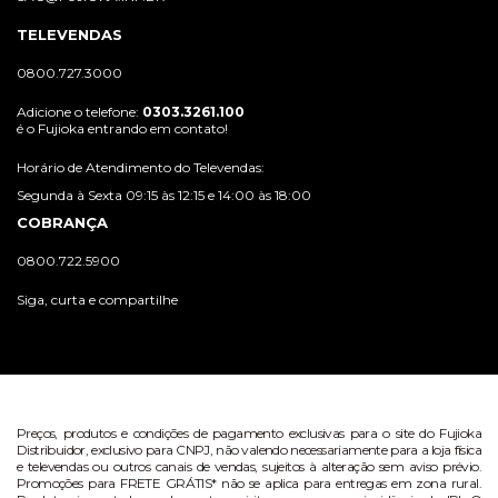
TELEVENDAS
0800.727.3000
Adicione o telefone:
0303.3261.100
é o Fujioka entrando em contato!
Horário de Atendimento do Televendas:
Segunda à Sexta 09:15 às 12:15 e 14:00 às 18:00
COBRANÇA
0800.722.5900
Siga, curta e compartilhe
Preços, produtos e condições de pagamento exclusivas para o site do Fujioka
Distribuidor, exclusivo para CNPJ, não valendo necessariamente para a loja física
e televendas ou outros canais de vendas, sujeitos à alteração sem aviso prévio.
Promoções para FRETE GRÁTIS* não se aplica para entregas em zona rural.