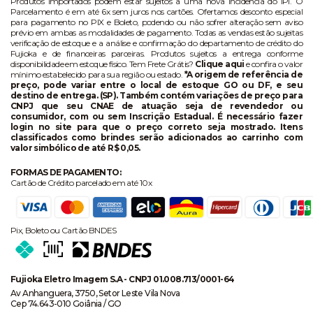
Produtos importados podem estar sujeitos a uma nova incidência do IPI. O
Parcelamento é em até 6x sem juros nos cartões. Ofertamos desconto especial
para pagamento no PIX e Boleto, podendo ou não sofrer alteração sem aviso
prévio em ambas as modalidades de pagamento. Todas as vendas estão sujeitas
verificação de estoque e a análise e confirmação do departamento de crédito do
Fujioka e de financeiras parceiras. Produtos sujeitos a entrega conforme
disponibilidade em estoque físico. Tem Frete Grátis?
Clique aqui
e confira o valor
mínimo estabelecido para sua região ou estado.
*A origem de referência de
preço, pode variar entre o local de estoque GO ou DF, e seu
destino de entrega. (SP). Também contém variações de preço para
CNPJ que seu CNAE de atuação seja de revendedor ou
consumidor, com ou sem Inscrição Estadual. É necessário fazer
login no site para que o preço correto seja mostrado. Itens
classificados como brindes serão adicionados ao carrinho com
valor simbólico de até R$ 0,05.
FORMAS DE PAGAMENTO:
Cartão de Crédito parcelado em até 10x
Pix, Boleto ou Cartão BNDES
Fujioka Eletro Imagem S.A - CNPJ 01.008.713/0001-64
Av Anhanguera, 3750, Setor Leste Vila Nova
Cep 74.643-010 Goiânia / GO