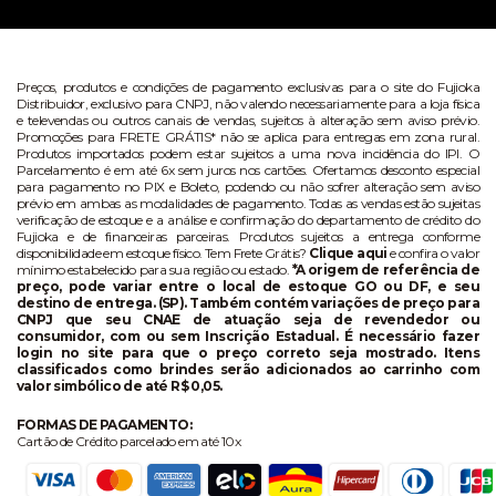
Preços, produtos e condições de pagamento exclusivas para o site do Fujioka
Distribuidor, exclusivo para CNPJ, não valendo necessariamente para a loja física
e televendas ou outros canais de vendas, sujeitos à alteração sem aviso prévio.
Promoções para FRETE GRÁTIS* não se aplica para entregas em zona rural.
Produtos importados podem estar sujeitos a uma nova incidência do IPI. O
Parcelamento é em até 6x sem juros nos cartões. Ofertamos desconto especial
para pagamento no PIX e Boleto, podendo ou não sofrer alteração sem aviso
prévio em ambas as modalidades de pagamento. Todas as vendas estão sujeitas
verificação de estoque e a análise e confirmação do departamento de crédito do
Fujioka e de financeiras parceiras. Produtos sujeitos a entrega conforme
disponibilidade em estoque físico. Tem Frete Grátis?
Clique aqui
e confira o valor
mínimo estabelecido para sua região ou estado.
*A origem de referência de
preço, pode variar entre o local de estoque GO ou DF, e seu
destino de entrega. (SP). Também contém variações de preço para
CNPJ que seu CNAE de atuação seja de revendedor ou
consumidor, com ou sem Inscrição Estadual. É necessário fazer
login no site para que o preço correto seja mostrado. Itens
classificados como brindes serão adicionados ao carrinho com
valor simbólico de até R$ 0,05.
FORMAS DE PAGAMENTO:
Cartão de Crédito parcelado em até 10x