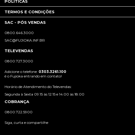
POLÍTICAS
TERMOS E CONDIÇÕES
SAC - PÓS VENDAS
0800.646.3000
SAC@FUJIOKA.INF.BR
TELEVENDAS
0800.727.3000
Adicione o telefone:
0303.3261.100
é o Fujioka entrando em contato!
Horário de Atendimento do Televendas:
Segunda à Sexta 09:15 às 12:15 e 14:00 às 18:00
COBRANÇA
0800.722.5900
Siga, curta e compartilhe