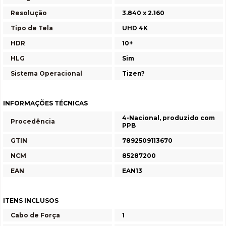
Resolução
3.840 x 2.160
Tipo de Tela
UHD 4K
HDR
10+
HLG
Sim
Sistema Operacional
Tizen?
INFORMAÇÕES TÉCNICAS
4-Nacional, produzido com
Procedência
PPB
GTIN
7892509113670
NCM
85287200
EAN
EAN13
ITENS INCLUSOS
Cabo de Força
1