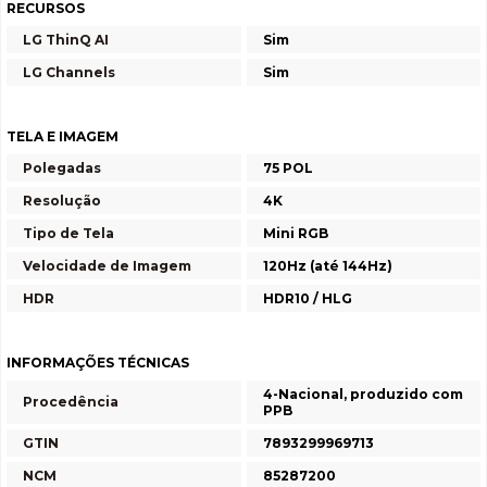
RECURSOS
LG ThinQ AI
Sim
LG Channels
Sim
TELA E IMAGEM
Polegadas
75 POL
Resolução
4K
Tipo de Tela
Mini RGB
Velocidade de Imagem
120Hz (até 144Hz)
HDR
HDR10 / HLG
INFORMAÇÕES TÉCNICAS
4-Nacional, produzido com
Procedência
PPB
GTIN
7893299969713
NCM
85287200