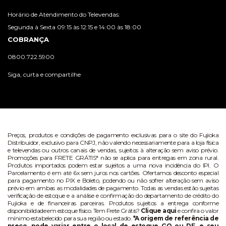
Horário de Atendimento do Televendas:
Segunda à Sexta 09:15 às 12:15 e 14:00 às 18:00
COBRANÇA
0800.722.5900
Siga, curta e compartilhe
Preços, produtos e condições de pagamento exclusivas para o site do Fujioka
Distribuidor, exclusivo para CNPJ, não valendo necessariamente para a loja física
e televendas ou outros canais de vendas, sujeitos à alteração sem aviso prévio.
Promoções para FRETE GRÁTIS* não se aplica para entregas em zona rural.
Produtos importados podem estar sujeitos a uma nova incidência do IPI. O
Parcelamento é em até 6x sem juros nos cartões. Ofertamos desconto especial
para pagamento no PIX e Boleto, podendo ou não sofrer alteração sem aviso
prévio em ambas as modalidades de pagamento. Todas as vendas estão sujeitas
verificação de estoque e a análise e confirmação do departamento de crédito do
Fujioka e de financeiras parceiras. Produtos sujeitos a entrega conforme
disponibilidade em estoque físico. Tem Frete Grátis?
Clique aqui
e confira o valor
mínimo estabelecido para sua região ou estado.
*A origem de referência de
preço, pode variar entre o local de estoque GO ou DF, e seu