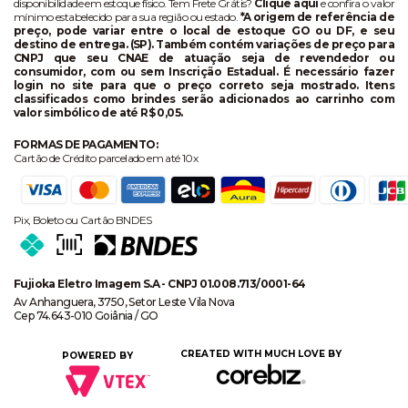
disponibilidade em estoque físico. Tem Frete Grátis?
Clique aqui
e confira o valor
mínimo estabelecido para sua região ou estado.
*A origem de referência de
preço, pode variar entre o local de estoque GO ou DF, e seu
destino de entrega. (SP). Também contém variações de preço para
CNPJ que seu CNAE de atuação seja de revendedor ou
consumidor, com ou sem Inscrição Estadual. É necessário fazer
login no site para que o preço correto seja mostrado. Itens
classificados como brindes serão adicionados ao carrinho com
valor simbólico de até R$ 0,05.
FORMAS DE PAGAMENTO:
Cartão de Crédito parcelado em até 10x
Pix, Boleto ou Cartão BNDES
Fujioka Eletro Imagem S.A - CNPJ 01.008.713/0001-64
Av Anhanguera, 3750, Setor Leste Vila Nova
Cep 74.643-010 Goiânia / GO
CREATED WITH MUCH LOVE BY
POWERED BY