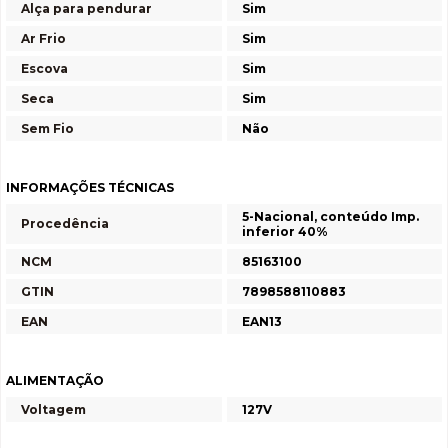
Alça para pendurar
Sim
Ar Frio
Sim
Escova
Sim
Seca
Sim
Sem Fio
Não
INFORMAÇÕES TÉCNICAS
5-Nacional, conteúdo Imp.
Procedência
inferior 40%
NCM
85163100
GTIN
7898588110883
EAN
EAN13
ALIMENTAÇÃO
Voltagem
127V