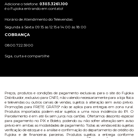
Adicione o telefone:
0303.3261.100
é o Fujioka entrando em contato!
Horário de Atendimento do Televendas:
Segunda à Sexta 09:15 às 12:15 e 14:00 às 18:00
COBRANÇA
0800.722.5900
Siga, curta e compartilhe
Preços, produtos e condições de pagamento exclusivas para o site do Fujioka
Distribuidor, exclusivo para CNPJ, não valendo necessariamente para a loja física
e televendas ou outros canais de vendas, sujeitos à alteração sem aviso prévio.
Promoções para FRETE GRÁTIS* não se aplica para entregas em zona rural.
Produtos importados podem estar sujeitos a uma nova incidência do IPI. O
Parcelamento é em até 6x sem juros nos cartões. Ofertamos desconto especial
para pagamento no PIX e Boleto, podendo ou não sofrer alteração sem aviso
prévio em ambas as modalidades de pagamento. Todas as vendas estão sujeitas
verificação de estoque e a análise e confirmação do departamento de crédito do
Fujioka e de financeiras parceiras. Produtos sujeitos a entrega conforme