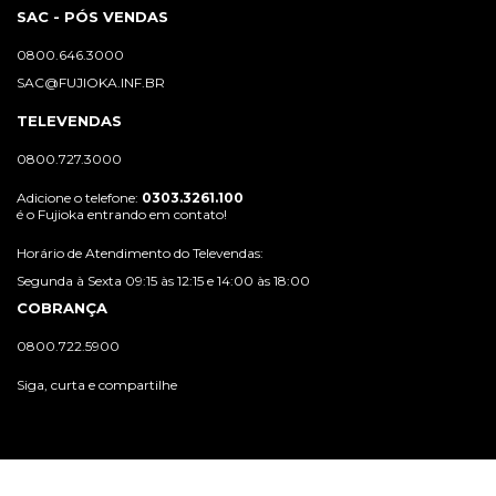
SAC - PÓS VENDAS
0800.646.3000
SAC@FUJIOKA.INF.BR
TELEVENDAS
0800.727.3000
Adicione o telefone:
0303.3261.100
é o Fujioka entrando em contato!
Horário de Atendimento do Televendas:
Segunda à Sexta 09:15 às 12:15 e 14:00 às 18:00
COBRANÇA
0800.722.5900
Siga, curta e compartilhe