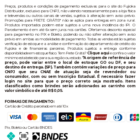
Preços, produtos e condições de pagamento exclusivas para o site do Fujioka
Distribuidor, exclusivo para CNPJ, não valendo necessariamente para a loja física
e televendas ou outros canais de vendas, sujeitos à alteração sem aviso prévio.
Promoções para FRETE GRÁTIS* não se aplica para entregas em zona rural.
Produtos importados podem estar sujeitos a uma nova incidência do IPI. O
Parcelamento é em até 6x sem juros nos cartões. Ofertamos desconto especial
para pagamento no PIX e Boleto, podendo ou não sofrer alteração sem aviso
prévio em ambas as modalidades de pagamento. Todas as vendas estão sujeitas
verificação de estoque e a análise e confirmação do departamento de crédito do
Fujioka e de financeiras parceiras. Produtos sujeitos a entrega conforme
disponibilidade em estoque físico. Tem Frete Grátis?
Clique aqui
e confira o valor
mínimo estabelecido para sua região ou estado.
*A origem de referência de
preço, pode variar entre o local de estoque GO ou DF, e seu
destino de entrega. (SP). Também contém variações de preço para
CNPJ que seu CNAE de atuação seja de revendedor ou
consumidor, com ou sem Inscrição Estadual. É necessário fazer
login no site para que o preço correto seja mostrado. Itens
classificados como brindes serão adicionados ao carrinho com
valor simbólico de até R$ 0,05.
FORMAS DE PAGAMENTO:
Cartão de Crédito parcelado em até 10x
Pix, Boleto ou Cartão BNDES