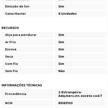
Emissão de Ìon
Sim
Caixa Master
6 Unidades
RECURSOS
Alça para pendurar
Sim
Ar Frio
Sim
Escova
Sim
Seca
Sim
Com Fio
Sim
Sem Fio
Não
INFORMAÇÕES TÉCNICAS
2-Estrangeira-
Procedência
Adq.merc.int. exceto cod.7
NCM
85163100