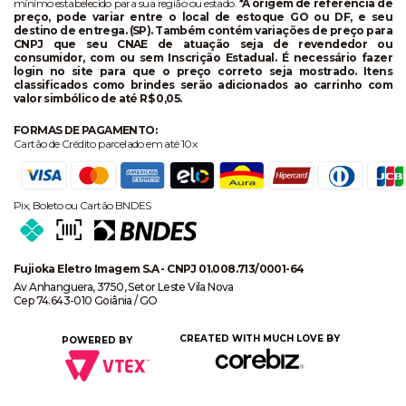
mínimo estabelecido para sua região ou estado.
*A origem de referência de
preço, pode variar entre o local de estoque GO ou DF, e seu
destino de entrega. (SP). Também contém variações de preço para
CNPJ que seu CNAE de atuação seja de revendedor ou
consumidor, com ou sem Inscrição Estadual. É necessário fazer
login no site para que o preço correto seja mostrado. Itens
classificados como brindes serão adicionados ao carrinho com
valor simbólico de até R$ 0,05.
FORMAS DE PAGAMENTO:
Cartão de Crédito parcelado em até 10x
Pix, Boleto ou Cartão BNDES
Fujioka Eletro Imagem S.A - CNPJ 01.008.713/0001-64
Av Anhanguera, 3750, Setor Leste Vila Nova
Cep 74.643-010 Goiânia / GO
CREATED WITH MUCH LOVE BY
POWERED BY