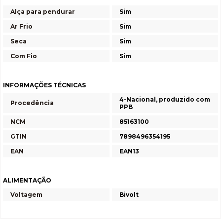
Alça para pendurar
Sim
Ar Frio
Sim
Seca
Sim
Com Fio
Sim
INFORMAÇÕES TÉCNICAS
4-Nacional, produzido com
Procedência
PPB
NCM
85163100
GTIN
7898496354195
EAN
EAN13
ALIMENTAÇÃO
Voltagem
Bivolt