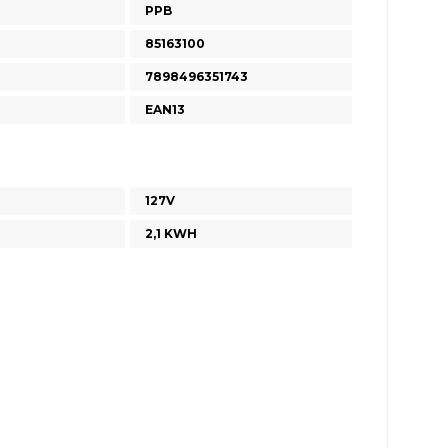
PPB
85163100
7898496351743
EAN13
127V
2,1 KWH