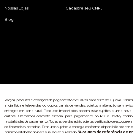
Nossas Lojas
Cadastre seu CNPJ
Blog
Preços, produtos e condições de pagamento exclusivas para o site do Fujioka Distri
a loja física e televendas ou outros canais de vendas, sujeitos à alteração sem 
entregas em zona rural. Produtos importados podem estar sujeitos a uma nova i
cartões. Ofertamos desconto especial para pagamento no PIX e Boleto, poden
modalidades de pagamento. Todas as vendas estão sujeitas verificação de estoque e a
de financeiras parceiras. Produtos sujeitos a entrega conforme disponibilidade em e
mínimo estabelecido para sua região ou estado.
*A origem de referência de pr