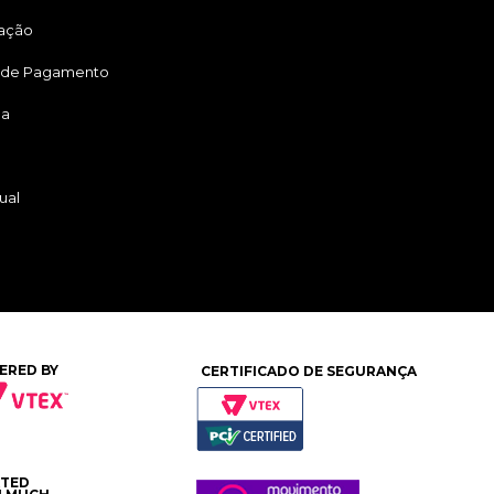
tação
 de Pagamento
ga
ual
ERED BY
CERTIFICADO DE SEGURANÇA
ATED