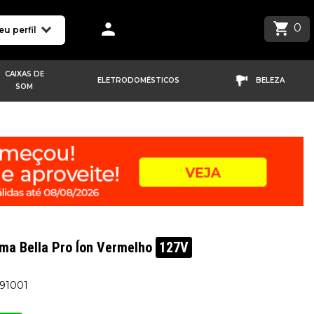
0
eu perfil
CAIXAS DE
ELETRODOMÉSTICOS
BELEZA
SOM
ma Bella Pro Íon Vermelho
127V
691001