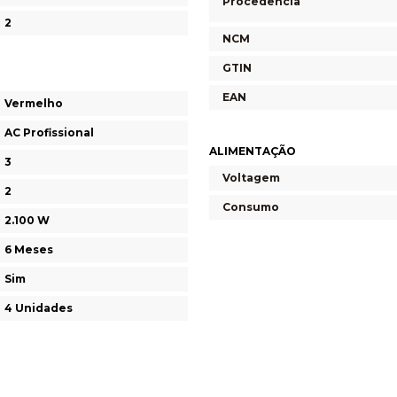
Procedência
2
NCM
GTIN
EAN
Vermelho
AC Profissional
ALIMENTAÇÃO
3
Voltagem
2
Consumo
2.100 W
6 Meses
Sim
4 Unidades