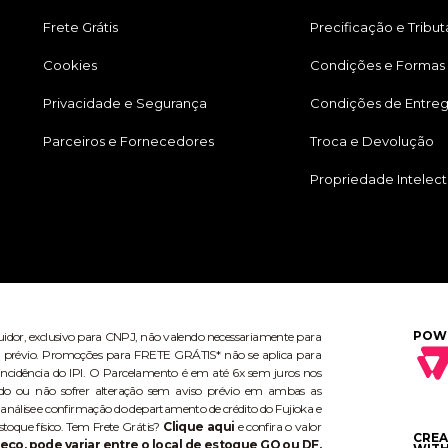
Frete Grátis
Precificação e Tribu
Cookies
Condições e Formas
Privacidade e Segurança
Condições de Entre
Parceiros e Fornecedores
Troca e Devolução
Propriedade Intelect
POW
buidor, exclusivo para CNPJ, não valendo necessariamente para
aviso prévio. Promoções para FRETE GRÁTIS* não se aplica para
ncidência do IPI. O Parcelamento é em até 6x sem juros nos
do ou não sofrer alteração sem aviso prévio em ambas as
 análise e confirmação do departamento de crédito do Fujioka e
stoque físico. Tem Frete Grátis?
Clique aqui
e confira o valor
CRE
eço, pode variar entre o local de estoque GO ou DF,