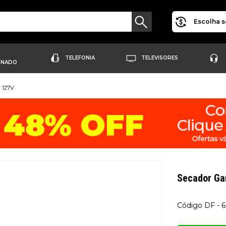
Escolha s
TELEFONIA
TELEVISORES
ONADO
| 127V
Secador Ga
DF - 