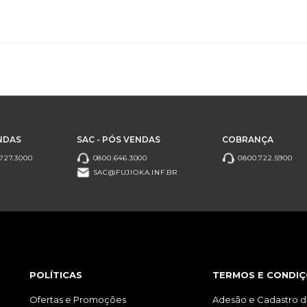
NDAS
SAC - PÓS VENDAS
COBRANÇA
727.3000
0800.646.3000
0800.722.5900
SAC@FUJIOKA.INF.BR
POLÍTICAS
TERMOS E CONDIÇ
Ofertas e Promoções
Adesão e Cadastro d