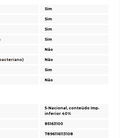
Sim
Sim
Sim
a
Sim
Não
bacteriano)
Não
Sim
Não
5-Nacional, conteúdo Imp.
inferior 40%
85163100
7896116113108