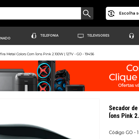
Escolha s
TELEFONIA
TELEVISORES
ONADO
ffira Metal Colors Com Íons Pink 2.100W | 127V - GO - 19456
Secador de 
Íons Pink 
GO - 