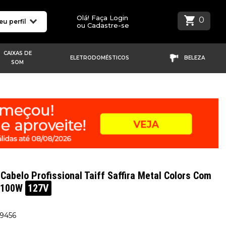
Olá! Faça Login
0
eu perfil
ou Cadastre-se
CAIXAS DE
ELETRODOMÉSTICOS
BELEZA
SOM
Cabelo Profissional Taiff Saffira Metal Colors Com
2.100W
127V
19456