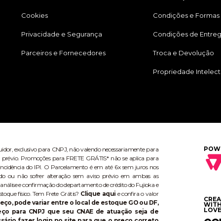
Cookies
Condições e Formas
Privacidade e Segurança
Condições de Entre
Parceiros e Fornecedores
Troca e Devolução
Propriedade Intelect
POW
buidor, exclusivo para CNPJ, não valendo necessariamente para
aviso prévio. Promoções para FRETE GRÁTIS* não se aplica para
ncidência do IPI. O Parcelamento é em até 6x sem juros nos
do ou não sofrer alteração sem aviso prévio em ambas as
 análise e confirmação do departamento de crédito do Fujioka e
stoque físico. Tem Frete Grátis?
Clique aqui
e confira o valor
CRE
eço, pode variar entre o local de estoque GO ou DF,
WIT
LOVE
reço para CNPJ que seu CNAE de atuação seja de
ário fazer login no site para que o preço correto