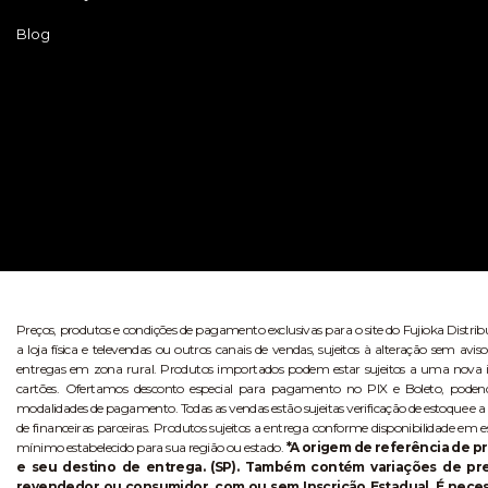
Blog
Preços, produtos e condições de pagamento exclusivas para o site do Fujioka Distri
a loja física e televendas ou outros canais de vendas, sujeitos à alteração sem 
entregas em zona rural. Produtos importados podem estar sujeitos a uma nova i
cartões. Ofertamos desconto especial para pagamento no PIX e Boleto, poden
modalidades de pagamento. Todas as vendas estão sujeitas verificação de estoque e a
de financeiras parceiras. Produtos sujeitos a entrega conforme disponibilidade em e
mínimo estabelecido para sua região ou estado.
*A origem de referência de pr
e seu destino de entrega. (SP). Também contém variações de p
revendedor ou consumidor, com ou sem Inscrição Estadual. É necess