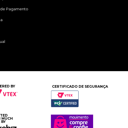
 de Pagamento
ga
ual
ERED BY
CERTIFICADO DE SEGURANÇA
ATED
H MUCH
 BY