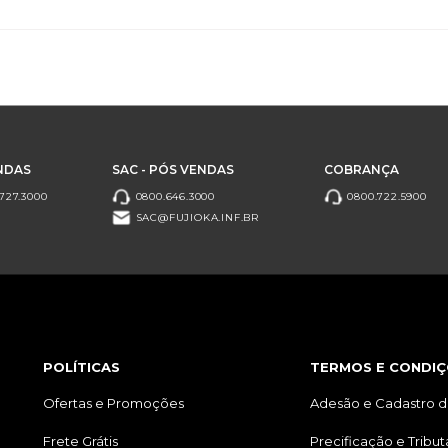
NDAS
SAC - PÓS VENDAS
COBRANÇA
727.3000
0800.646.3000
0800.722.5900
SAC@FUJIOKA.INF.BR
POLÍTICAS
TERMOS E CONDIÇ
Ofertas e Promoções
Adesão e Cadastro d
Frete Grátis
Precificação e Tribu