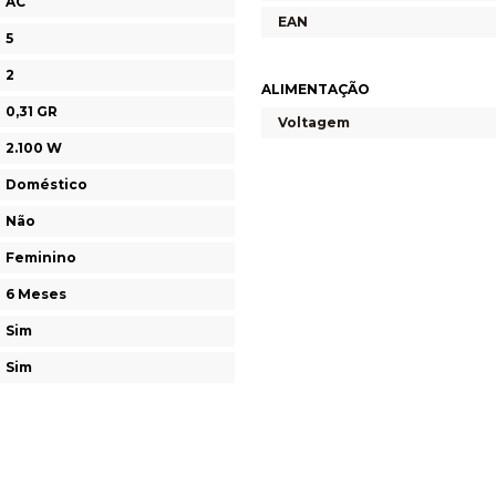
AC
EAN
5
2
ALIMENTAÇÃO
0,31 GR
Voltagem
2.100 W
Doméstico
Não
Feminino
6 Meses
Sim
Sim