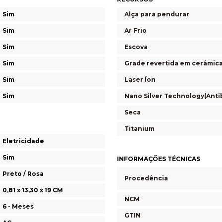
Sim
Alça para pendurar
Sim
Ar Frio
Sim
Escova
Sim
Grade revertida em cerâmic
Sim
Laser Íon
Sim
Nano Silver Technology(Anti
Seca
Titanium
Eletricidade
Sim
INFORMAÇÕES TÉCNICAS
Preto / Rosa
Procedência
0,81 x 13,30 x 19 CM
NCM
6 - Meses
GTIN