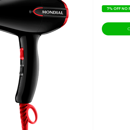
7% OFF NO 
C