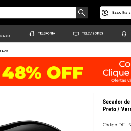
Escolha s
TELEFONIA
TELEVISORES
ONADO
or Red
Secador de 
Preto / Ve
DF - 