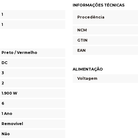
INFORMAÇÕES TÉCNICAS
1
Procedência
1
NCM
GTIN
EAN
Preto / Vermelho
DC
ALIMENTAÇÃO
3
Voltagem
2
1.900 W
6
1 Ano
Removível
Não