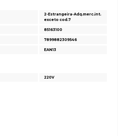
2-Estrangeira-Adq.merc.int.
exceto cod.7
85163100
7899882309546
EAN13
220V