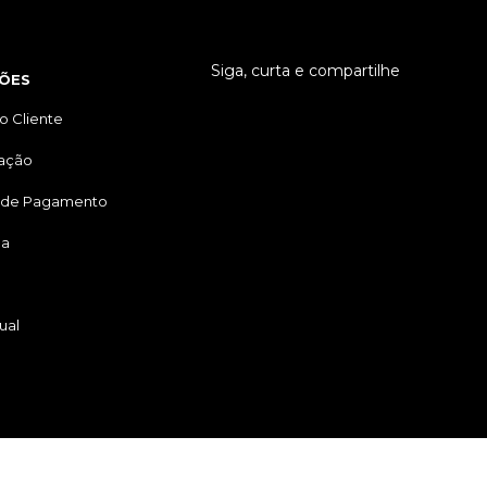
Siga, curta e compartilhe
ÕES
o Cliente
tação
 de Pagamento
ga
ual