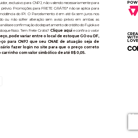
POW
buidor, exclusivo para CNPJ, não valendo necessariamente para
aviso prévio. Promoções para FRETE GRÁTIS* não se aplica para
ncidência do IPI. O Parcelamento é em até 6x sem juros nos
do ou não sofrer alteração sem aviso prévio em ambas as
 análise e confirmação do departamento de crédito do Fujioka e
stoque físico. Tem Frete Grátis?
Clique aqui
e confira o valor
CRE
eço, pode variar entre o local de estoque GO ou DF,
WIT
LOVE
reço para CNPJ que seu CNAE de atuação seja de
ário fazer login no site para que o preço correto
 carrinho com valor simbólico de até R$ 0,05.