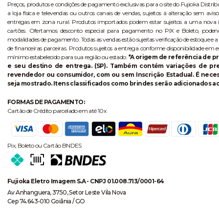
Preços, produtos e condições de pagamento exclusivas para o site do Fujioka Distri
a loja física e televendas ou outros canais de vendas, sujeitos à alteração sem 
entregas em zona rural. Produtos importados podem estar sujeitos a uma nova i
cartões. Ofertamos desconto especial para pagamento no PIX e Boleto, poden
modalidades de pagamento. Todas as vendas estão sujeitas verificação de estoque e a
de financeiras parceiras. Produtos sujeitos a entrega conforme disponibilidade em e
mínimo estabelecido para sua região ou estado.
*A origem de referência de pr
e seu destino de entrega. (SP). Também contém variações de p
revendedor ou consumidor, com ou sem Inscrição Estadual. É necess
seja mostrado. Itens classificados como brindes serão adicionados ao
FORMAS DE PAGAMENTO:
Cartão de Crédito parcelado em até 10x
Pix, Boleto ou Cartão BNDES
Fujioka Eletro Imagem S.A - CNPJ 01.008.713/0001-64
Av Anhanguera, 3750, Setor Leste Vila Nova
Cep 74.643-010 Goiânia / GO