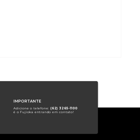
IMPORTANTE
Adicione o telefone:
(62) 3265-1100
é o Fujioka entrando em contato!