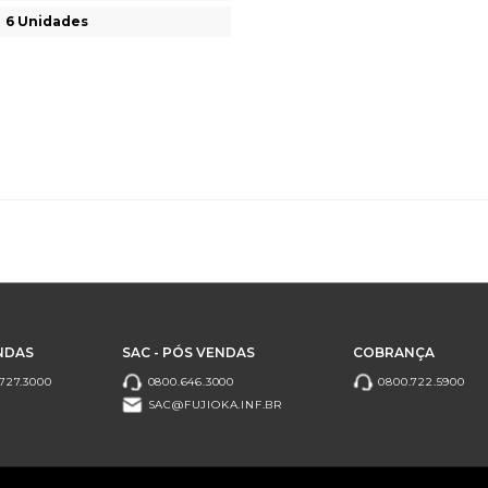
6 Unidades
NDAS
SAC - PÓS VENDAS
COBRANÇA
727.3000
0800.646.3000
0800.722.5900
SAC@FUJIOKA.INF.BR