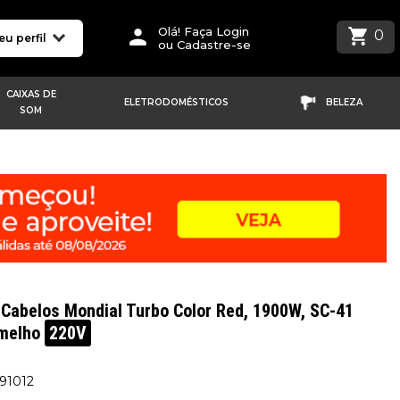
Olá! Faça Login
0
eu perfil
ou Cadastre-se
CAIXAS DE
ELETRODOMÉSTICOS
BELEZA
SOM
Cabelos Mondial Turbo Color Red, 1900W, SC-41
rmelho
220V
691012