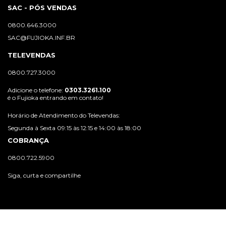
SAC - PÓS VENDAS
0800.646.3000
SAC@FUJIOKA.INF.BR
TELEVENDAS
0800.727.3000
Adicione o telefone:
0303.3261.100
é o Fujioka entrando em contato!
Horário de Atendimento do Televendas:
Segunda à Sexta 09:15 às 12:15 e 14:00 às 18:00
COBRANÇA
0800.722.5900
Siga, curta e compartilhe