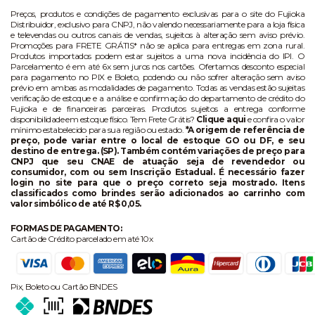
Preços, produtos e condições de pagamento exclusivas para o site do Fujioka
Distribuidor, exclusivo para CNPJ, não valendo necessariamente para a loja física
e televendas ou outros canais de vendas, sujeitos à alteração sem aviso prévio.
Promoções para FRETE GRÁTIS* não se aplica para entregas em zona rural.
Produtos importados podem estar sujeitos a uma nova incidência do IPI. O
Parcelamento é em até 6x sem juros nos cartões. Ofertamos desconto especial
para pagamento no PIX e Boleto, podendo ou não sofrer alteração sem aviso
prévio em ambas as modalidades de pagamento. Todas as vendas estão sujeitas
verificação de estoque e a análise e confirmação do departamento de crédito do
Fujioka e de financeiras parceiras. Produtos sujeitos a entrega conforme
disponibilidade em estoque físico. Tem Frete Grátis?
Clique aqui
e confira o valor
mínimo estabelecido para sua região ou estado.
*A origem de referência de
preço, pode variar entre o local de estoque GO ou DF, e seu
destino de entrega. (SP). Também contém variações de preço para
CNPJ que seu CNAE de atuação seja de revendedor ou
consumidor, com ou sem Inscrição Estadual. É necessário fazer
login no site para que o preço correto seja mostrado. Itens
classificados como brindes serão adicionados ao carrinho com
valor simbólico de até R$ 0,05.
FORMAS DE PAGAMENTO:
Cartão de Crédito parcelado em até 10x
Pix, Boleto ou Cartão BNDES