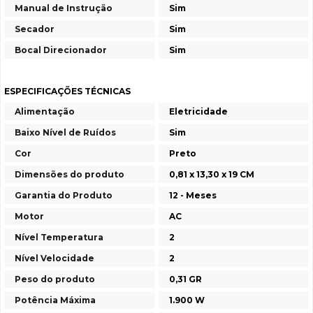
Manual de Instrução
Sim
Secador
Sim
Bocal Direcionador
Sim
ESPECIFICAÇÕES TÉCNICAS
Alimentação
Eletricidade
Baixo Nível de Ruídos
Sim
Cor
Preto
Dimensões do produto
0,81 x 13,30 x 19 CM
Garantia do Produto
12 - Meses
Motor
AC
Nível Temperatura
2
Nível Velocidade
2
Peso do produto
0,31 GR
Potência Máxima
1.900 W