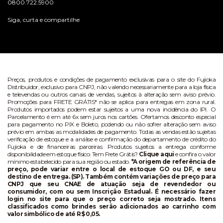
0800.722.5900
Siga, curta e compartilhe
Preços, produtos e condições de pagamento exclusivas para o site do Fujioka
Distribuidor, exclusivo para CNPJ, não valendo necessariamente para a loja física
e televendas ou outros canais de vendas, sujeitos à alteração sem aviso prévio.
Promoções para FRETE GRÁTIS* não se aplica para entregas em zona rural.
Produtos importados podem estar sujeitos a uma nova incidência do IPI. O
Parcelamento é em até 6x sem juros nos cartões. Ofertamos desconto especial
para pagamento no PIX e Boleto, podendo ou não sofrer alteração sem aviso
prévio em ambas as modalidades de pagamento. Todas as vendas estão sujeitas
verificação de estoque e a análise e confirmação do departamento de crédito do
Fujioka e de financeiras parceiras. Produtos sujeitos a entrega conforme
disponibilidade em estoque físico. Tem Frete Grátis?
Clique aqui
e confira o valor
mínimo estabelecido para sua região ou estado.
*A origem de referência de
preço, pode variar entre o local de estoque GO ou DF, e seu
destino de entrega. (SP). Também contém variações de preço para
CNPJ que seu CNAE de atuação seja de revendedor ou
consumidor, com ou sem Inscrição Estadual. É necessário fazer
login no site para que o preço correto seja mostrado. Itens
classificados como brindes serão adicionados ao carrinho com
valor simbólico de até R$ 0,05.