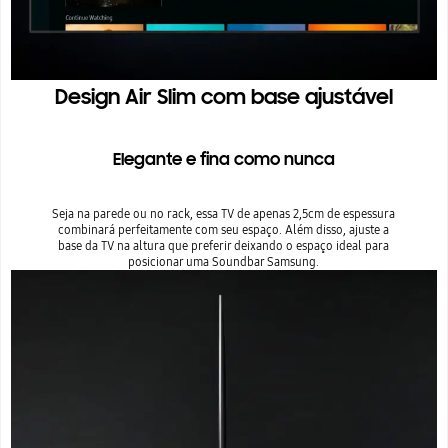
Design Air Slim com base ajustável
Elegante e fina como nunca
Seja na parede ou no rack, essa TV de apenas 2,5cm de espessura
combinará perfeitamente com seu espaço. Além disso, ajuste a
base da TV na altura que preferir deixando o espaço ideal para
posicionar uma Soundbar Samsung.