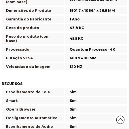
(com base)
Dimensões do Produto
1901.7 x 1086.1 x 26.9 MM
Garantia do Fabricante
1 Ano
Peso do produto
43,8 KG
Peso do produto (com
45,5 KG
base)
Processador
Quantum Processor 4K
Furação VESA
600 x 400 MM
Velocidade da Imagem
120 HZ
RECURSOS
Espelhamento de Tela
Sim
Smart
Sim
Opera Browser
Sim
Desligamento Automático
Sim
Espelhamento de Áudio
Sim