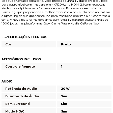
Se a sua diversão é coisa séria, você precisa de uma TV que eleve o seu jogo
para outro nível com imagens em 4K/120Hz no HDMI 2.1 com respostas
ainda mais rápidas e sem frames quebrados. Processador exclusivo da
Samsung, que proporciona a melhor experiência de visualização ao realizar
o upscaling de qualquer conteúdo para resolução próxima a 4K conforme a
cena. A nova plataforma de games dentro da TV garante acesso a mais de
1000 jogos nas plataformas Xbox Game Pass e Nvidia GeForce Now.
ESPECIFICAÇÕES TÉCNICAS
Cor
Preto
ACESSÓRIOS INCLUSOS
Controle Remoto
1
ÁUDIO
Potência de Áudio
20 W
Bluetooth de Áudio
Sim
Som Surround
Sim
Modo HGiG
Sim