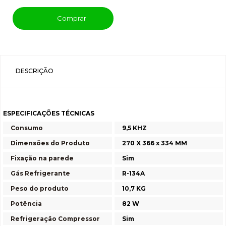
Comprar
DESCRIÇÃO
ESPECIFICAÇÕES TÉCNICAS
Consumo
9,5 KHZ
Dimensões do Produto
270 X 366 x 334 MM
Fixação na parede
Sim
Gás Refrigerante
R-134A
Peso do produto
10,7 KG
Potência
82 W
Refrigeração Compressor
Sim