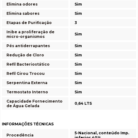
Elimina odores
Sim
Elimina sabores
Sim
Etapas de Purificação
3
Inibe a proliferação de
Sim
micro-organismos
Pés antiderrapantes
Sim
Redução de Cloro
Sim
Refil Bacteriostático
Sim
Refil Girou Trocou
Sim
Serpentina Externa
Sim
Termostato Interno
Sim
Capacidade Fornecimento
0,64 LTS
de Água Gelada
INFORMAÇÕES TÉCNICAS
5-Nacional, conteúdo Imp.
Procedência
inferior 40%