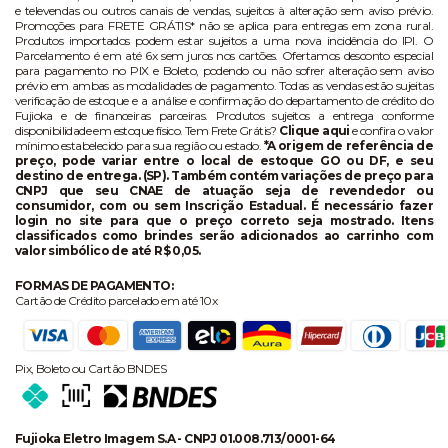
e televendas ou outros canais de vendas, sujeitos à alteração sem aviso prévio.
Promoções para FRETE GRÁTIS* não se aplica para entregas em zona rural.
Produtos importados podem estar sujeitos a uma nova incidência do IPI. O
Parcelamento é em até 6x sem juros nos cartões. Ofertamos desconto especial
para pagamento no PIX e Boleto, podendo ou não sofrer alteração sem aviso
prévio em ambas as modalidades de pagamento. Todas as vendas estão sujeitas
verificação de estoque e a análise e confirmação do departamento de crédito do
Fujioka e de financeiras parceiras. Produtos sujeitos a entrega conforme
disponibilidade em estoque físico. Tem Frete Grátis?
Clique aqui
e confira o valor
mínimo estabelecido para sua região ou estado.
*A origem de referência de
preço, pode variar entre o local de estoque GO ou DF, e seu
destino de entrega. (SP). Também contém variações de preço para
CNPJ que seu CNAE de atuação seja de revendedor ou
consumidor, com ou sem Inscrição Estadual. É necessário fazer
login no site para que o preço correto seja mostrado. Itens
classificados como brindes serão adicionados ao carrinho com
valor simbólico de até R$ 0,05.
FORMAS DE PAGAMENTO:
Cartão de Crédito parcelado em até 10x
Pix, Boleto ou Cartão BNDES
Fujioka Eletro Imagem S.A - CNPJ 01.008.713/0001-64