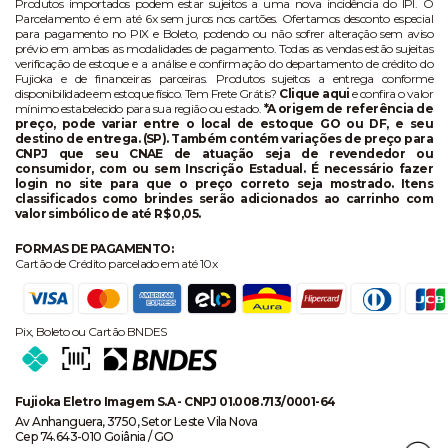
Produtos importados podem estar sujeitos a uma nova incidência do IPI. O
Parcelamento é em até 6x sem juros nos cartões. Ofertamos desconto especial
para pagamento no PIX e Boleto, podendo ou não sofrer alteração sem aviso
prévio em ambas as modalidades de pagamento. Todas as vendas estão sujeitas
verificação de estoque e a análise e confirmação do departamento de crédito do
Fujioka e de financeiras parceiras. Produtos sujeitos a entrega conforme
disponibilidade em estoque físico. Tem Frete Grátis?
Clique aqui
e confira o valor
mínimo estabelecido para sua região ou estado.
*A origem de referência de
preço, pode variar entre o local de estoque GO ou DF, e seu
destino de entrega. (SP). Também contém variações de preço para
CNPJ que seu CNAE de atuação seja de revendedor ou
consumidor, com ou sem Inscrição Estadual. É necessário fazer
login no site para que o preço correto seja mostrado. Itens
classificados como brindes serão adicionados ao carrinho com
valor simbólico de até R$ 0,05.
FORMAS DE PAGAMENTO:
Cartão de Crédito parcelado em até 10x
Pix, Boleto ou Cartão BNDES
Fujioka Eletro Imagem S.A - CNPJ 01.008.713/0001-64
Av Anhanguera, 3750, Setor Leste Vila Nova
Cep 74.643-010 Goiânia / GO