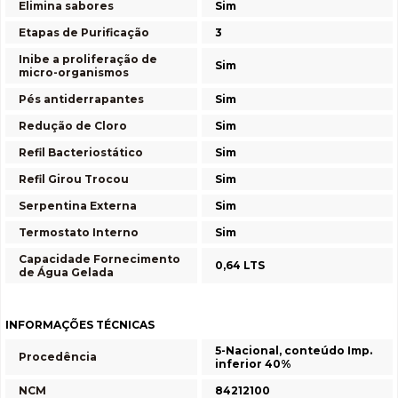
Elimina sabores
Sim
Etapas de Purificação
3
Inibe a proliferação de
Sim
micro-organismos
Pés antiderrapantes
Sim
Redução de Cloro
Sim
Refil Bacteriostático
Sim
Refil Girou Trocou
Sim
Serpentina Externa
Sim
Termostato Interno
Sim
Capacidade Fornecimento
0,64 LTS
de Água Gelada
INFORMAÇÕES TÉCNICAS
5-Nacional, conteúdo Imp.
Procedência
inferior 40%
NCM
84212100