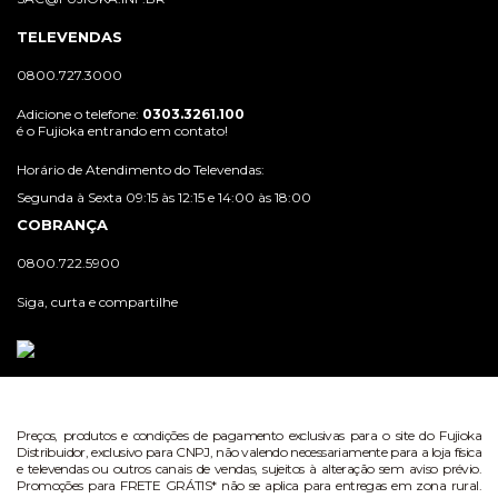
TELEVENDAS
0800.727.3000
Adicione o telefone:
0303.3261.100
é o Fujioka entrando em contato!
Horário de Atendimento do Televendas:
Segunda à Sexta 09:15 às 12:15 e 14:00 às 18:00
COBRANÇA
0800.722.5900
Siga, curta e compartilhe
Preços, produtos e condições de pagamento exclusivas para o site do Fujioka
Distribuidor, exclusivo para CNPJ, não valendo necessariamente para a loja física
e televendas ou outros canais de vendas, sujeitos à alteração sem aviso prévio.
Promoções para FRETE GRÁTIS* não se aplica para entregas em zona rural.