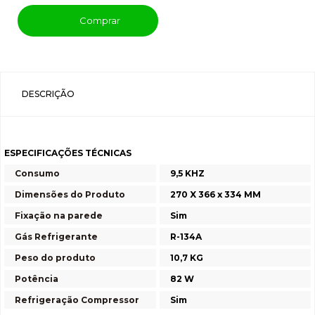
Comprar
DESCRIÇÃO
ESPECIFICAÇÕES TÉCNICAS
Consumo
9,5 KHZ
Dimensões do Produto
270 X 366 x 334 MM
Fixação na parede
Sim
Gás Refrigerante
R-134A
Peso do produto
10,7 KG
Potência
82 W
Refrigeração Compressor
Sim