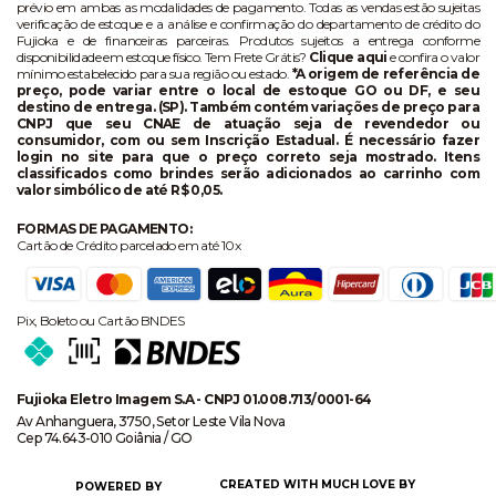
prévio em ambas as modalidades de pagamento. Todas as vendas estão sujeitas
verificação de estoque e a análise e confirmação do departamento de crédito do
Fujioka e de financeiras parceiras. Produtos sujeitos a entrega conforme
disponibilidade em estoque físico. Tem Frete Grátis?
Clique aqui
e confira o valor
mínimo estabelecido para sua região ou estado.
*A origem de referência de
preço, pode variar entre o local de estoque GO ou DF, e seu
destino de entrega. (SP). Também contém variações de preço para
CNPJ que seu CNAE de atuação seja de revendedor ou
consumidor, com ou sem Inscrição Estadual. É necessário fazer
login no site para que o preço correto seja mostrado. Itens
classificados como brindes serão adicionados ao carrinho com
valor simbólico de até R$ 0,05.
FORMAS DE PAGAMENTO:
Cartão de Crédito parcelado em até 10x
Pix, Boleto ou Cartão BNDES
Fujioka Eletro Imagem S.A - CNPJ 01.008.713/0001-64
Av Anhanguera, 3750, Setor Leste Vila Nova
Cep 74.643-010 Goiânia / GO
CREATED WITH MUCH LOVE BY
POWERED BY