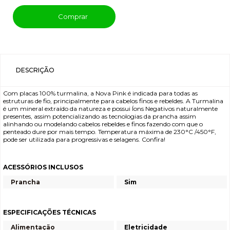
Comprar
DESCRIÇÃO
Com placas 100% turmalina, a Nova Pink é indicada para todas as
estruturas de fio, principalmente para cabelos finos e rebeldes. A Turmalina
é um mineral extraído da natureza e possui Íons Negativos naturalmente
presentes, assim potencializando as tecnologias da prancha assim
alinhando ou modelando cabelos rebeldes e finos fazendo com que o
penteado dure por mais tempo. Temperatura máxima de 230°C /450°F,
pode ser utilizada para progressivas e selagens. Confira!
ACESSÓRIOS INCLUSOS
Prancha
Sim
ESPECIFICAÇÕES TÉCNICAS
Alimentação
Eletricidade