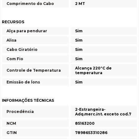
Comprimento do Cabo
2 MT
RECURSOS
Alça para pendurar
Sim
Alisa
Sim
Cabo Giratório
Sim
Com Fio
Sim
Alcança 220°C de
Controle de Temperatura
temperatura
Emissão de Íons
Sim
INFORMAÇÕES TÉCNICAS
2-Estrangeira-
Procedência
Adq.merc.int. exceto cod.7
NCM
85163200
GTIN
7898653310286