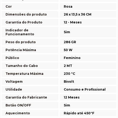
Cor
Rosa
Dimensões do produto
26 x 13,5 x 36 CM
Garantia do Produto
12 - Meses
Indicador de
Sim
Funcionamento
Peso do produto
286 GR
Potência Máxima
50 W
Público
Feminino
Tamanho do Cabo
2 MT
Temperatura Máxima
230 ºC
Voltagem
Bivolt
Utilidade
Consumo e Profissional
Garantia do Fabricante
12 Meses
Botão ON/OFF
Sim
Aquecimento
Rápido até 450°F