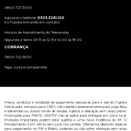
0800.727.3000
Adicione o telefone:
0303.3261.100
é o Fujioka entrando em contato!
Horário de Atendimento do Televendas:
Segunda à Sexta 09:15 às 12:15 e 14:00 às 18:00
COBRANÇA
0800.722.5900
Siga, curta e compartilhe
Preços, produtos e condições de pagamento exclusivas para o site do Fujioka
Distribuidor, exclusivo para CNPJ, não valendo necessariamente para a loja física
e televendas ou outros canais de vendas, sujeitos à alteração sem aviso prévio.
Promoções para FRETE GRÁTIS* não se aplica para entregas em zona rural.
Produtos importados podem estar sujeitos a uma nova incidência do IPI. O
Parcelamento é em até 6x sem juros nos cartões. Ofertamos desconto especial
para pagamento no PIX e Boleto, podendo ou não sofrer alteração sem aviso