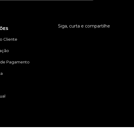
Siga, curta e compartilhe
ÕES
o Cliente
tação
 de Pagamento
ga
ual