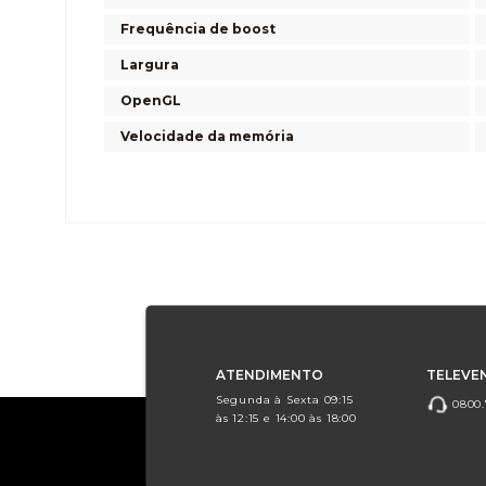
Frequência de boost
Largura
OpenGL
Velocidade da memória
ATENDIMENTO
TELEVE
Segunda à Sexta 09:15
0800.
às 12:15 e 14:00 às 18:00