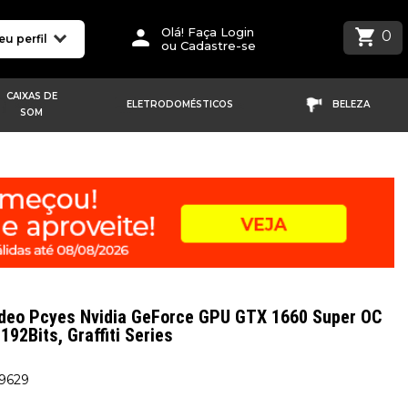
Olá! Faça Login
0
eu perfil
ou Cadastre-se
CAIXAS DE
ELETRODOMÉSTICOS
BELEZA
SOM
ídeo Pcyes Nvidia GeForce GPU GTX 1660 Super OC
92Bits, Graffiti Series
59629