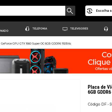
Escolha s
TELEFONIA
TELEVISORES
ONADO
ia GeForce GPU GTX 1660 Super OC 6GB GDDR6 192Bits
Placa de V
6GB GDDR6 1
DF - 