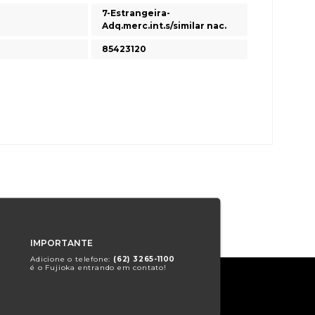
7-Estrangeira-
Adq.merc.int.s/similar nac.
85423120
IMPORTANTE
Adicione o telefone:
(62) 3265-1100
é o Fujioka entrando em contato!