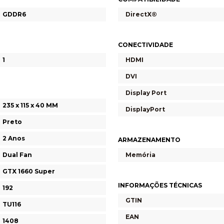
GDDR6
DirectX®
CONECTIVIDADE
1
HDMI
DVI
Display Port
235 x 115 x 40 MM
DisplayPort
Preto
2 Anos
ARMAZENAMENTO
Dual Fan
Memória
GTX 1660 Super
INFORMAÇÕES TÉCNICAS
192
GTIN
TU116
EAN
1408