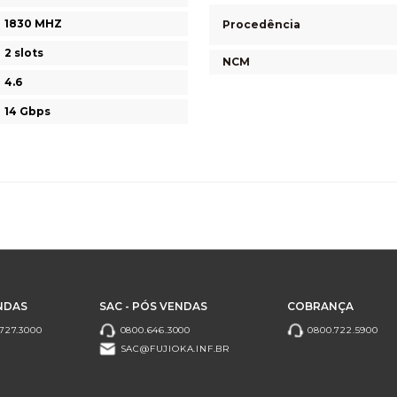
1830 MHZ
Procedência
2 slots
NCM
4.6
14 Gbps
NDAS
SAC - PÓS VENDAS
COBRANÇA
727.3000
0800.646.3000
0800.722.5900
SAC@FUJIOKA.INF.BR