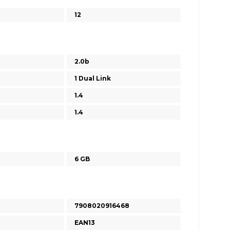
12
2.0b
1 Dual Link
1.4
1.4
6 GB
7908020916468
EAN13