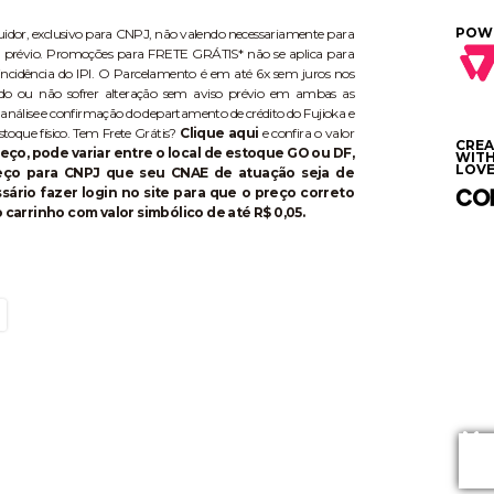
POW
buidor, exclusivo para CNPJ, não valendo necessariamente para
aviso prévio. Promoções para FRETE GRÁTIS* não se aplica para
ncidência do IPI. O Parcelamento é em até 6x sem juros nos
do ou não sofrer alteração sem aviso prévio em ambas as
 análise e confirmação do departamento de crédito do Fujioka e
stoque físico. Tem Frete Grátis?
Clique aqui
e confira o valor
CRE
eço, pode variar entre o local de estoque GO ou DF,
WIT
LOVE
reço para CNPJ que seu CNAE de atuação seja de
ário fazer login no site para que o preço correto
 carrinho com valor simbólico de até R$ 0,05.