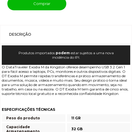
Comprar
DESCRIÇÃO
Produtos importados
podem
estar sujeitos a uma nova
incidência do IPI.
O DataTraveler Exodia M da Kingston oferece desempenho USB 3.2 Gen 1
para fácil acesso a laptops, PCs, monitores e outros dispositivos digitais. O
DT Exodia M permite rápidas transferências e prático armazenamento de
documentos, música, vídeos e muito mais. Seu design prático o torna ideal
para uma solução de armazenamento quando em movimento, seja no
trabalho, em casa ou na escola. O DT Exodia M tem garantia de cinco anos,
suporte técnico local gratuito e a reconhecida confiabilidade Kingston.
ESPECIFICAÇÕES TÉCNICAS
Peso do produto
11 GR
Capacidade
32 GB
Armazenamento