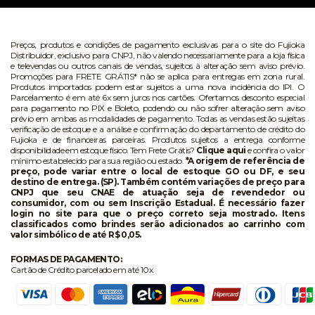
Preços, produtos e condições de pagamento exclusivas para o site do Fujioka
Distribuidor, exclusivo para CNPJ, não valendo necessariamente para a loja física
e televendas ou outros canais de vendas, sujeitos à alteração sem aviso prévio.
Promoções para FRETE GRÁTIS* não se aplica para entregas em zona rural.
Produtos importados podem estar sujeitos a uma nova incidência do IPI. O
Parcelamento é em até 6x sem juros nos cartões. Ofertamos desconto especial
para pagamento no PIX e Boleto, podendo ou não sofrer alteração sem aviso
prévio em ambas as modalidades de pagamento. Todas as vendas estão sujeitas
verificação de estoque e a análise e confirmação do departamento de crédito do
Fujioka e de financeiras parceiras. Produtos sujeitos a entrega conforme
disponibilidade em estoque físico. Tem Frete Grátis?
Clique aqui
e confira o valor
mínimo estabelecido para sua região ou estado.
*A origem de referência de
preço, pode variar entre o local de estoque GO ou DF, e seu
destino de entrega. (SP). Também contém variações de preço para
CNPJ que seu CNAE de atuação seja de revendedor ou
consumidor, com ou sem Inscrição Estadual. É necessário fazer
login no site para que o preço correto seja mostrado. Itens
classificados como brindes serão adicionados ao carrinho com
valor simbólico de até R$ 0,05.
FORMAS DE PAGAMENTO:
Cartão de Crédito parcelado em até 10x