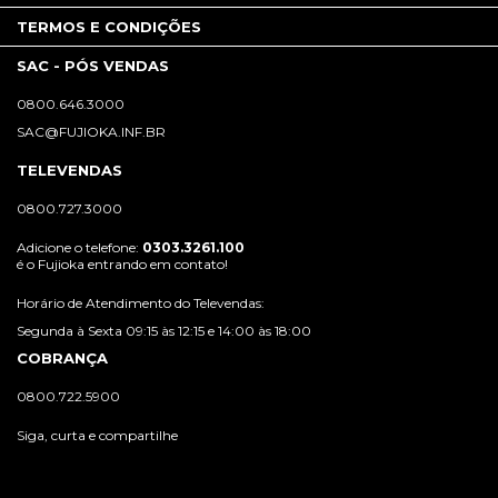
TERMOS E CONDIÇÕES
SAC - PÓS VENDAS
0800.646.3000
SAC@FUJIOKA.INF.BR
TELEVENDAS
0800.727.3000
Adicione o telefone:
0303.3261.100
é o Fujioka entrando em contato!
Horário de Atendimento do Televendas:
Segunda à Sexta 09:15 às 12:15 e 14:00 às 18:00
COBRANÇA
0800.722.5900
Siga, curta e compartilhe