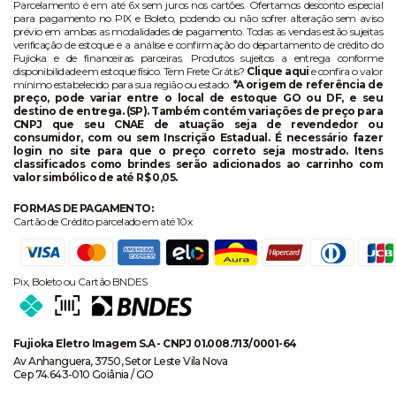
Parcelamento é em até 6x sem juros nos cartões. Ofertamos desconto especial
para pagamento no PIX e Boleto, podendo ou não sofrer alteração sem aviso
prévio em ambas as modalidades de pagamento. Todas as vendas estão sujeitas
verificação de estoque e a análise e confirmação do departamento de crédito do
Fujioka e de financeiras parceiras. Produtos sujeitos a entrega conforme
disponibilidade em estoque físico. Tem Frete Grátis?
Clique aqui
e confira o valor
mínimo estabelecido para sua região ou estado.
*A origem de referência de
preço, pode variar entre o local de estoque GO ou DF, e seu
destino de entrega. (SP). Também contém variações de preço para
CNPJ que seu CNAE de atuação seja de revendedor ou
consumidor, com ou sem Inscrição Estadual. É necessário fazer
login no site para que o preço correto seja mostrado. Itens
classificados como brindes serão adicionados ao carrinho com
valor simbólico de até R$ 0,05.
FORMAS DE PAGAMENTO:
Cartão de Crédito parcelado em até 10x
Pix, Boleto ou Cartão BNDES
Fujioka Eletro Imagem S.A - CNPJ 01.008.713/0001-64
Av Anhanguera, 3750, Setor Leste Vila Nova
Cep 74.643-010 Goiânia / GO