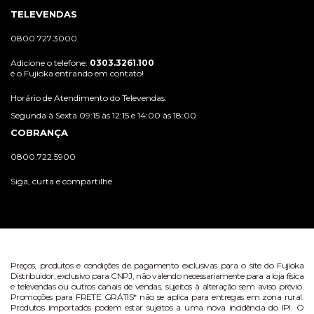
TELEVENDAS
0800.727.3000
Adicione o telefone:
0303.3261.100
é o Fujioka entrando em contato!
Horário de Atendimento do Televendas:
Segunda à Sexta 09:15 às 12:15 e 14:00 às 18:00
COBRANÇA
0800.722.5900
Siga, curta e compartilhe
Preços, produtos e condições de pagamento exclusivas para o site do Fujioka
Distribuidor, exclusivo para CNPJ, não valendo necessariamente para a loja física
e televendas ou outros canais de vendas, sujeitos à alteração sem aviso prévio.
Promoções para FRETE GRÁTIS* não se aplica para entregas em zona rural.
Produtos importados podem estar sujeitos a uma nova incidência do IPI. O