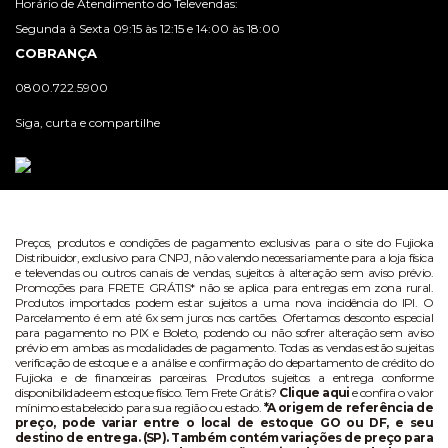
Horário de Atendimento do Televendas:
Segunda à Sexta 09:15 às 12:15 e 14:00 às 18:00
COBRANÇA
0800.722.5900
Siga, curta e compartilhe
Preços, produtos e condições de pagamento exclusivas para o site do Fujioka
Distribuidor, exclusivo para CNPJ, não valendo necessariamente para a loja física
e televendas ou outros canais de vendas, sujeitos à alteração sem aviso prévio.
Promoções para FRETE GRÁTIS* não se aplica para entregas em zona rural.
Produtos importados podem estar sujeitos a uma nova incidência do IPI. O
Parcelamento é em até 6x sem juros nos cartões. Ofertamos desconto especial
para pagamento no PIX e Boleto, podendo ou não sofrer alteração sem aviso
prévio em ambas as modalidades de pagamento. Todas as vendas estão sujeitas
verificação de estoque e a análise e confirmação do departamento de crédito do
Fujioka e de financeiras parceiras. Produtos sujeitos a entrega conforme
disponibilidade em estoque físico. Tem Frete Grátis?
Clique aqui
e confira o valor
mínimo estabelecido para sua região ou estado.
*A origem de referência de
preço, pode variar entre o local de estoque GO ou DF, e seu
destino de entrega. (SP). Também contém variações de preço para