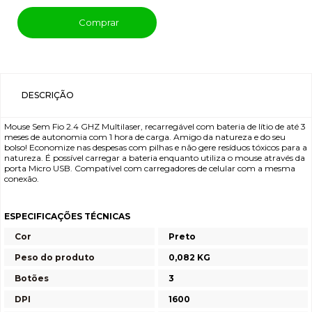
Comprar
DESCRIÇÃO
Mouse Sem Fio 2.4 GHZ Multilaser, recarregável com bateria de lítio de até 3
meses de autonomia com 1 hora de carga. Amigo da natureza e do seu
bolso! Economize nas despesas com pilhas e não gere resíduos tóxicos para a
natureza. É possível carregar a bateria enquanto utiliza o mouse através da
porta Micro USB. Compatível com carregadores de celular com a mesma
conexão.
ESPECIFICAÇÕES TÉCNICAS
Cor
Preto
Peso do produto
0,082 KG
Botões
3
DPI
1600