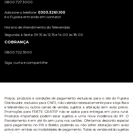
0800.727.3000
Adicione o telefone:
0303.3261.100
é o Fujioka entrando em contato!
Horário de Atendimento do Televendas:
Segunda à Sexta 09:15 às 12:15 e 14:00 às 18:00
COBRANÇA
0800.722.5900
Siga, curta e compartilhe
Preços, produtos e condições de pagamento exclusivas para o site do Fujioka
Distribuidor, exclusivo para CNPJ, não valendo necessariamente para a loja física
e televendas ou outros canais de vendas, sujeitos à alteração sem aviso prévio.
Promoções para FRETE GRÁTIS* não se aplica para entregas em zona rural.
Produtos importados podem estar sujeitos a uma nova incidência do IPI. O
Parcelamento é em até 6x sem juros nos cartões. Ofertamos desconto especial
para pagamento no PIX e Boleto, podendo ou não sofrer alteração sem aviso
prévio em ambas as modalidades de pagamento. Todas as vendas estão sujeitas