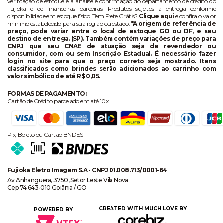
verificação de estoque e a análise e confirmação do departamento de crédito do
Fujioka e de financeiras parceiras. Produtos sujeitos a entrega conforme
disponibilidade em estoque físico. Tem Frete Grátis?
Clique aqui
e confira o valor
mínimo estabelecido para sua região ou estado.
*A origem de referência de
preço, pode variar entre o local de estoque GO ou DF, e seu
destino de entrega. (SP). Também contém variações de preço para
CNPJ que seu CNAE de atuação seja de revendedor ou
consumidor, com ou sem Inscrição Estadual. É necessário fazer
login no site para que o preço correto seja mostrado. Itens
classificados como brindes serão adicionados ao carrinho com
valor simbólico de até R$ 0,05.
FORMAS DE PAGAMENTO:
Cartão de Crédito parcelado em até 10x
Pix, Boleto ou Cartão BNDES
Fujioka Eletro Imagem S.A - CNPJ 01.008.713/0001-64
Av Anhanguera, 3750, Setor Leste Vila Nova
Cep 74.643-010 Goiânia / GO
CREATED WITH MUCH LOVE BY
POWERED BY