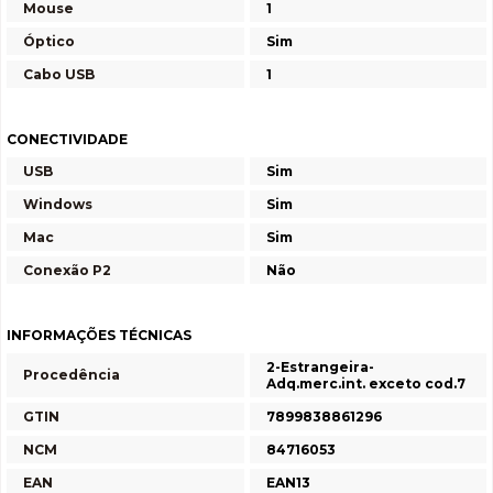
Mouse
1
Óptico
Sim
Cabo USB
1
CONECTIVIDADE
USB
Sim
Windows
Sim
Mac
Sim
Conexão P2
Não
INFORMAÇÕES TÉCNICAS
2-Estrangeira-
Procedência
Adq.merc.int. exceto cod.7
GTIN
7899838861296
NCM
84716053
EAN
EAN13