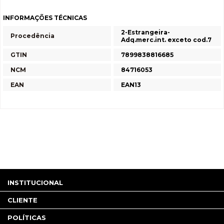
INFORMAÇÕES TÉCNICAS
2-Estrangeira-
Procedência
Adq.merc.int. exceto cod.7
GTIN
7899838816685
NCM
84716053
EAN
EAN13
INSTITUCIONAL
CLIENTE
POLÍTICAS