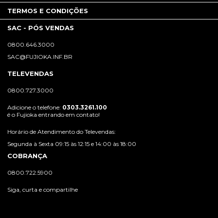
TERMOS E CONDIÇÕES
SAC - PÓS VENDAS
0800.646.3000
SAC@FUJIOKA.INF.BR
TELEVENDAS
0800.727.3000
Adicione o telefone:
0303.3261.100
é o Fujioka entrando em contato!
Horário de Atendimento do Televendas:
Segunda à Sexta 09:15 às 12:15 e 14:00 às 18:00
COBRANÇA
0800.722.5900
Siga, curta e compartilhe