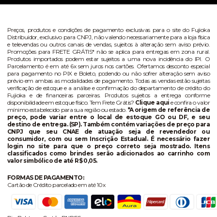
Preços, produtos e condições de pagamento exclusivas para o site do Fujioka
Distribuidor, exclusivo para CNPJ, não valendo necessariamente para a loja física
e televendas ou outros canais de vendas, sujeitos à alteração sem aviso prévio.
Promoções para FRETE GRÁTIS* não se aplica para entregas em zona rural.
Produtos importados podem estar sujeitos a uma nova incidência do IPI. O
Parcelamento é em até 6x sem juros nos cartões. Ofertamos desconto especial
para pagamento no PIX e Boleto, podendo ou não sofrer alteração sem aviso
prévio em ambas as modalidades de pagamento. Todas as vendas estão sujeitas
verificação de estoque e a análise e confirmação do departamento de crédito do
Fujioka e de financeiras parceiras. Produtos sujeitos a entrega conforme
disponibilidade em estoque físico. Tem Frete Grátis?
Clique aqui
e confira o valor
mínimo estabelecido para sua região ou estado.
*A origem de referência de
preço, pode variar entre o local de estoque GO ou DF, e seu
destino de entrega. (SP). Também contém variações de preço para
CNPJ que seu CNAE de atuação seja de revendedor ou
consumidor, com ou sem Inscrição Estadual. É necessário fazer
login no site para que o preço correto seja mostrado. Itens
classificados como brindes serão adicionados ao carrinho com
valor simbólico de até R$ 0,05.
FORMAS DE PAGAMENTO:
Cartão de Crédito parcelado em até 10x