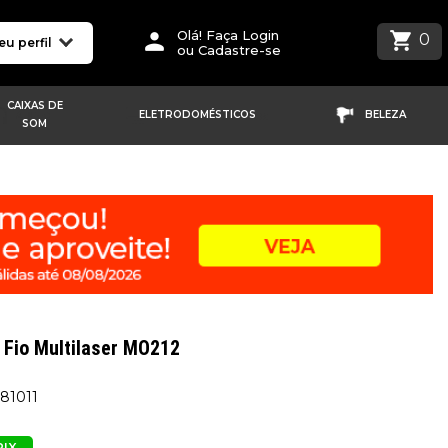
Olá! Faça Login
0
eu perfil
ou Cadastre-se
CAIXAS DE
ELETRODOMÉSTICOS
BELEZA
SOM
Fio Multilaser MO212
581011
PIX