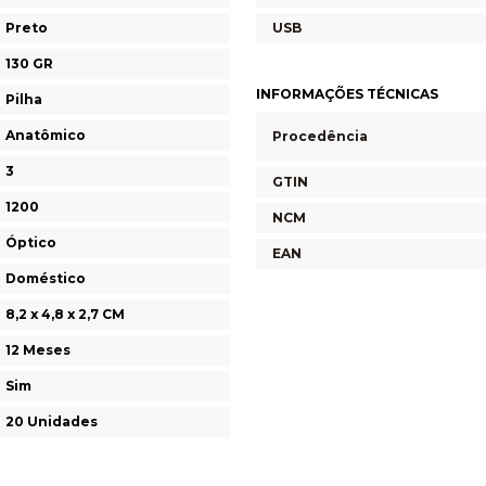
Preto
USB
130 GR
INFORMAÇÕES TÉCNICAS
Pilha
Anatômico
Procedência
3
GTIN
1200
NCM
Óptico
EAN
Doméstico
8,2 x 4,8 x 2,7 CM
12 Meses
Sim
20 Unidades