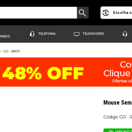
Escolha s
TELEFONIA
TELEVISORES
ONADO
- GO - 581011
Mouse Sem 
GO - 
7% OFF NO 