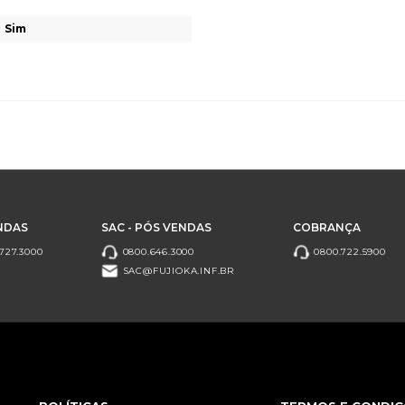
Sim
NDAS
SAC - PÓS VENDAS
COBRANÇA
727.3000
0800.646.3000
0800.722.5900
SAC@FUJIOKA.INF.BR