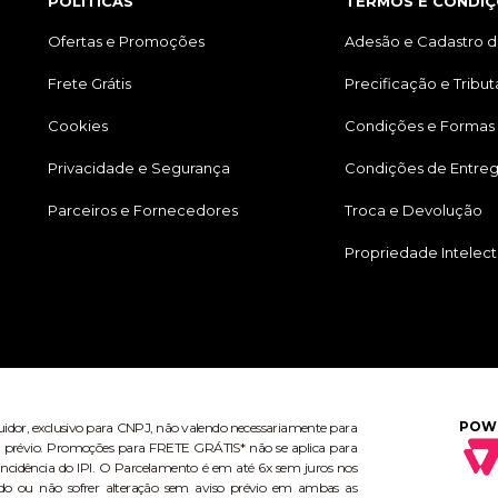
POLÍTICAS
TERMOS E CONDIÇ
Ofertas e Promoções
Adesão e Cadastro d
Frete Grátis
Precificação e Tribu
Cookies
Condições e Formas
Privacidade e Segurança
Condições de Entre
Parceiros e Fornecedores
Troca e Devolução
Propriedade Intelect
POW
buidor, exclusivo para CNPJ, não valendo necessariamente para
aviso prévio. Promoções para FRETE GRÁTIS* não se aplica para
ncidência do IPI. O Parcelamento é em até 6x sem juros nos
do ou não sofrer alteração sem aviso prévio em ambas as