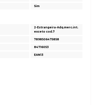
Sim
2-Estrangeira-Adq.merc.int.
exceto cod.7
7898506475858
84716053
EAN13