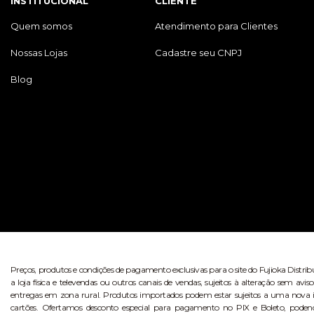
INSTITUCIONAL
CLIENTE
Quem somos
Atendimento para Clientes
Nossas Lojas
Cadastre seu CNPJ
Blog
Preços, produtos e condições de pagamento exclusivas para o site do Fujioka Distri
a loja física e televendas ou outros canais de vendas, sujeitos à alteração sem 
entregas em zona rural. Produtos importados podem estar sujeitos a uma nova i
cartões. Ofertamos desconto especial para pagamento no PIX e Boleto, poden