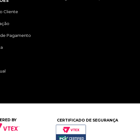
ÕES
o Cliente
tação
 de Pagamento
ga
ual
ERED BY
CERTIFICADO DE SEGURANÇA