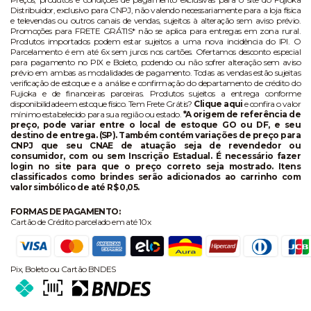
Distribuidor, exclusivo para CNPJ, não valendo necessariamente para a loja física
e televendas ou outros canais de vendas, sujeitos à alteração sem aviso prévio.
Promoções para FRETE GRÁTIS* não se aplica para entregas em zona rural.
Produtos importados podem estar sujeitos a uma nova incidência do IPI. O
Parcelamento é em até 6x sem juros nos cartões. Ofertamos desconto especial
para pagamento no PIX e Boleto, podendo ou não sofrer alteração sem aviso
prévio em ambas as modalidades de pagamento. Todas as vendas estão sujeitas
verificação de estoque e a análise e confirmação do departamento de crédito do
Fujioka e de financeiras parceiras. Produtos sujeitos a entrega conforme
disponibilidade em estoque físico. Tem Frete Grátis?
Clique aqui
e confira o valor
mínimo estabelecido para sua região ou estado.
*A origem de referência de
preço, pode variar entre o local de estoque GO ou DF, e seu
destino de entrega. (SP). Também contém variações de preço para
CNPJ que seu CNAE de atuação seja de revendedor ou
consumidor, com ou sem Inscrição Estadual. É necessário fazer
login no site para que o preço correto seja mostrado. Itens
classificados como brindes serão adicionados ao carrinho com
valor simbólico de até R$ 0,05.
FORMAS DE PAGAMENTO:
Cartão de Crédito parcelado em até 10x
Pix, Boleto ou Cartão BNDES