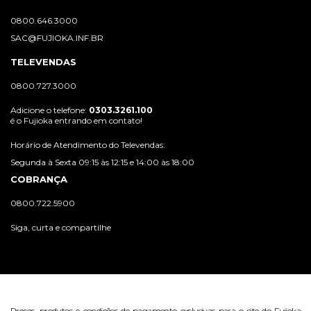
0800.646.3000
SAC@FUJIOKA.INF.BR
TELEVENDAS
0800.727.3000
Adicione o telefone:
0303.3261.100
é o Fujioka entrando em contato!
Horário de Atendimento do Televendas:
Segunda à Sexta 09:15 às 12:15 e 14:00 às 18:00
COBRANÇA
0800.722.5900
Siga, curta e compartilhe
Preços, produtos e condições de pagamento exclusivas para o site do Fujioka