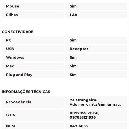
Mouse
Sim
Pilhas
1 AA
CONECTIVIDADE
PC
Sim
USB
Receptor
Windows
Sim
Mac
Sim
Plug and Play
Sim
INFORMAÇÕES TÉCNICAS
7-Estrangeira-
Procedência
Adq.merc.int.s/similar nac.
0097855121936,
GTIN
097855121936
NCM
84716053