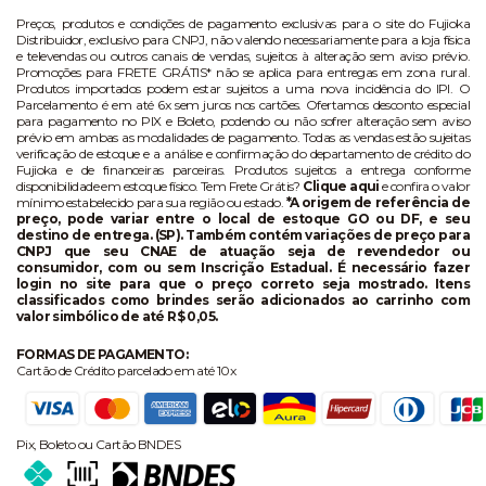
Preços, produtos e condições de pagamento exclusivas para o site do Fujioka
Distribuidor, exclusivo para CNPJ, não valendo necessariamente para a loja física
e televendas ou outros canais de vendas, sujeitos à alteração sem aviso prévio.
Promoções para FRETE GRÁTIS* não se aplica para entregas em zona rural.
Produtos importados podem estar sujeitos a uma nova incidência do IPI. O
Parcelamento é em até 6x sem juros nos cartões. Ofertamos desconto especial
para pagamento no PIX e Boleto, podendo ou não sofrer alteração sem aviso
prévio em ambas as modalidades de pagamento. Todas as vendas estão sujeitas
verificação de estoque e a análise e confirmação do departamento de crédito do
Fujioka e de financeiras parceiras. Produtos sujeitos a entrega conforme
disponibilidade em estoque físico. Tem Frete Grátis?
Clique aqui
e confira o valor
mínimo estabelecido para sua região ou estado.
*A origem de referência de
preço, pode variar entre o local de estoque GO ou DF, e seu
destino de entrega. (SP). Também contém variações de preço para
CNPJ que seu CNAE de atuação seja de revendedor ou
consumidor, com ou sem Inscrição Estadual. É necessário fazer
login no site para que o preço correto seja mostrado. Itens
classificados como brindes serão adicionados ao carrinho com
valor simbólico de até R$ 0,05.
FORMAS DE PAGAMENTO:
Cartão de Crédito parcelado em até 10x
Pix, Boleto ou Cartão BNDES