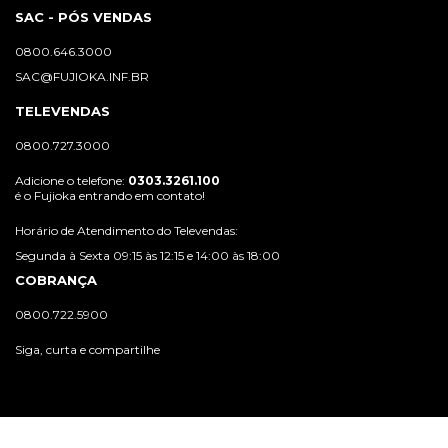
SAC - PÓS VENDAS
0800.646.3000
SAC@FUJIOKA.INF.BR
TELEVENDAS
0800.727.3000
Adicione o telefone:
0303.3261.100
é o Fujioka entrando em contato!
Horário de Atendimento do Televendas:
Segunda à Sexta 09:15 às 12:15 e 14:00 às 18:00
COBRANÇA
0800.722.5900
Siga, curta e compartilhe