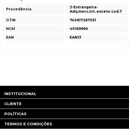
2-Estrangeira-
Procedência
Adq.merc.int. exceto cod.7
GTIN
740617267051
NCM
40169990
EAN
EAN13
INSTITUCIONAL
CLIENTE
POLÍTICAS
TERMOS E CONDIÇÕES