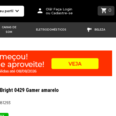
Olá! Faça Login
0
eu perfil
ou Cadastre-se
CAIXAS DE
ELETRODOMÉSTICOS
BELEZA
SOM
Bright 0429 Gamer amarelo
581293
PIX