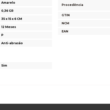
Amarelo
Procedência
0,36 GR
GTIN
35 x 15 x 6 CM
NCM
12 Meses
EAN
P
Anti-abrasão
Sim