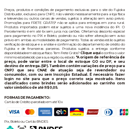
Preços, produtos e condições de pagamento exclusivas para o site do Fujioka
Distribuidor, exclusivo para CNPJ, não valendo necessariamente para a loja física
e televendas ou outros canais de vendas, sujeitos à alteração sem aviso prévio.
Promoções para FRETE GRÁTIS* não se aplica para entregas em zona rural.
Produtos importados podem estar sujeitos a uma nova incidência do IPI. O
Parcelamento é em até 6x sem juros nos cartões. Ofertamos desconto especial
para pagamento no PIX e Boleto, podendo ou não sofrer alteração sem aviso
prévio em ambas as modalidades de pagamento. Todas as vendas estão sujeitas
verificação de estoque e a análise e confirmação do departamento de crédito do
Fujioka e de financeiras parceiras. Produtos sujeitos a entrega conforme
disponibilidade em estoque físico. Tem Frete Grátis?
Clique aqui
e confira o valor
mínimo estabelecido para sua região ou estado.
*A origem de referência de
preço, pode variar entre o local de estoque GO ou DF, e seu
destino de entrega. (SP). Também contém variações de preço para
CNPJ que seu CNAE de atuação seja de revendedor ou
consumidor, com ou sem Inscrição Estadual. É necessário fazer
login no site para que o preço correto seja mostrado. Itens
classificados como brindes serão adicionados ao carrinho com
valor simbólico de até R$ 0,05.
FORMAS DE PAGAMENTO:
Cartão de Crédito parcelado em até 10x
Pix, Boleto ou Cartão BNDES