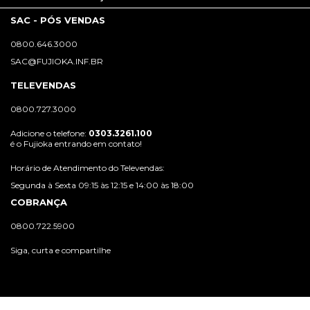
SAC - PÓS VENDAS
0800.646.3000
SAC@FUJIOKA.INF.BR
TELEVENDAS
0800.727.3000
Adicione o telefone:
0303.3261.100
é o Fujioka entrando em contato!
Horário de Atendimento do Televendas:
Segunda à Sexta 09:15 às 12:15 e 14:00 às 18:00
COBRANÇA
0800.722.5900
Siga, curta e compartilhe