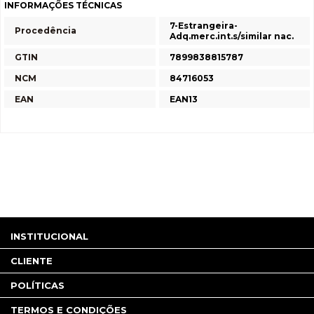
INFORMAÇÕES TÉCNICAS
7-Estrangeira-
Procedência
Adq.merc.int.s/similar nac.
GTIN
7899838815787
NCM
84716053
EAN
EAN13
INSTITUCIONAL
CLIENTE
POLÍTICAS
TERMOS E CONDIÇÕES