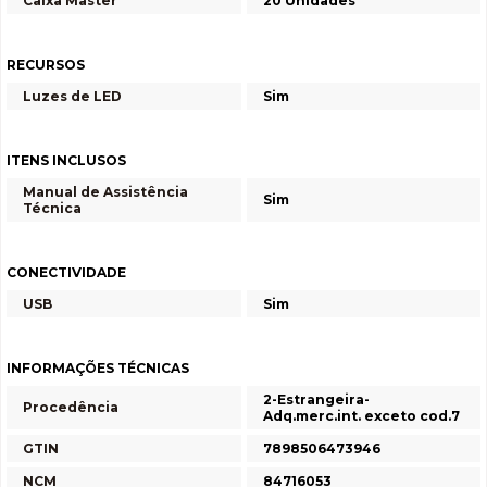
Caixa Master
20 Unidades
RECURSOS
Luzes de LED
Sim
ITENS INCLUSOS
Manual de Assistência
Sim
Técnica
CONECTIVIDADE
USB
Sim
INFORMAÇÕES TÉCNICAS
2-Estrangeira-
Procedência
Adq.merc.int. exceto cod.7
GTIN
7898506473946
NCM
84716053