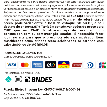
para pagamento no PIX e Boleto, podendo ou não sofrer alteração sem aviso
prévio em ambas as modalidades de pagamento. Todas as vendas estão sujeitas
verificação de estoque e a análise e confirmação do departamento de crédito do
Fujioka e de financeiras parceiras. Produtos sujeitos a entrega conforme
disponibilidade em estoque físico. Tem Frete Grátis?
Clique aqui
e confira o valor
mínimo estabelecido para sua região ou estado.
*A origem de referência de
preço, pode variar entre o local de estoque GO ou DF, e seu
destino de entrega. (SP). Também contém variações de preço para
CNPJ que seu CNAE de atuação seja de revendedor ou
consumidor, com ou sem Inscrição Estadual. É necessário fazer
login no site para que o preço correto seja mostrado. Itens
classificados como brindes serão adicionados ao carrinho com
valor simbólico de até R$ 0,05.
FORMAS DE PAGAMENTO:
Cartão de Crédito parcelado em até 10x
Pix, Boleto ou Cartão BNDES
Fujioka Eletro Imagem S.A - CNPJ 01.008.713/0001-64
Av Anhanguera, 3750, Setor Leste Vila Nova
Cep 74.643-010 Goiânia / GO