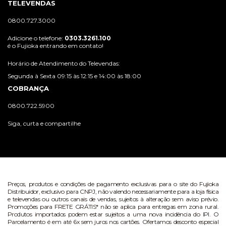
TELEVENDAS
0800.727.3000
Adicione o telefone:
0303.3261.100
é o Fujioka entrando em contato!
Horário de Atendimento do Televendas:
Segunda à Sexta 09:15 às 12:15 e 14:00 às 18:00
COBRANÇA
0800.722.5900
Siga, curta e compartilhe
Preços, produtos e condições de pagamento exclusivas para o site do Fujioka
Distribuidor, exclusivo para CNPJ, não valendo necessariamente para a loja física
e televendas ou outros canais de vendas, sujeitos à alteração sem aviso prévio.
Promoções para FRETE GRÁTIS* não se aplica para entregas em zona rural.
Produtos importados podem estar sujeitos a uma nova incidência do IPI. O
Parcelamento é em até 6x sem juros nos cartões. Ofertamos desconto especial