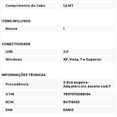
Comprimento do Cabo
1,5 MT
ITENS INCLUSOS
Mouse
1
CONECTIVIDADE
USB
2.0
Windows
XP, Vista, 7 e Superior
INFORMAÇÕES TÉCNICAS
2-Estrangeira-
Procedência
Adq.merc.int. exceto cod.7
GTIN
7897975088194
NCM
84716053
EAN
EAN13