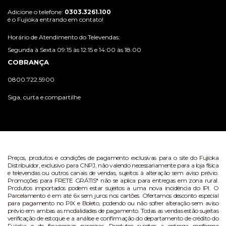
Adicione o telefone:
0303.3261.100
é o Fujioka entrando em contato!
Horário de Atendimento do Televendas:
Segunda à Sexta 09:15 às 12:15 e 14:00 às 18:00
COBRANÇA
0800.722.5900
Siga, curta e compartilhe
Preços, produtos e condições de pagamento exclusivas para o site do Fujioka
Distribuidor, exclusivo para CNPJ, não valendo necessariamente para a loja física
e televendas ou outros canais de vendas, sujeitos à alteração sem aviso prévio.
Promoções para FRETE GRÁTIS* não se aplica para entregas em zona rural.
Produtos importados podem estar sujeitos a uma nova incidência do IPI. O
Parcelamento é em até 6x sem juros nos cartões. Ofertamos desconto especial
para pagamento no PIX e Boleto, podendo ou não sofrer alteração sem aviso
prévio em ambas as modalidades de pagamento. Todas as vendas estão sujeitas
verificação de estoque e a análise e confirmação do departamento de crédito do
Fujioka e de financeiras parceiras. Produtos sujeitos a entrega conforme