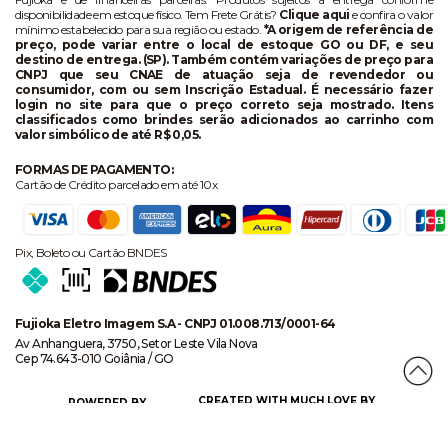
disponibilidade em estoque físico. Tem Frete Grátis?
Clique aqui
e confira o valor
mínimo estabelecido para sua região ou estado.
*A origem de referência de
preço, pode variar entre o local de estoque GO ou DF, e seu
destino de entrega. (SP). Também contém variações de preço para
CNPJ que seu CNAE de atuação seja de revendedor ou
consumidor, com ou sem Inscrição Estadual. É necessário fazer
login no site para que o preço correto seja mostrado. Itens
classificados como brindes serão adicionados ao carrinho com
valor simbólico de até R$ 0,05.
FORMAS DE PAGAMENTO:
Cartão de Crédito parcelado em até 10x
Pix, Boleto ou Cartão BNDES
Fujioka Eletro Imagem S.A - CNPJ 01.008.713/0001-64
Av Anhanguera, 3750, Setor Leste Vila Nova
Cep 74.643-010 Goiânia / GO
CREATED WITH MUCH LOVE BY
POWERED BY