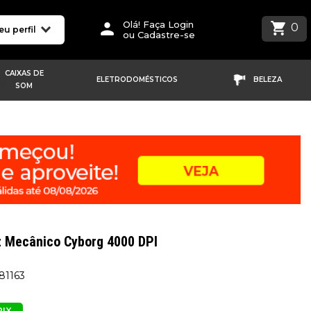
Olá! Faça Login
0
eu perfil
ou Cadastre-se
CAIXAS DE
ELETRODOMÉSTICOS
BELEZA
SOM
 Mecânico Cyborg 4000 DPI
581163
PIX