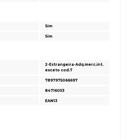
Sim
Sim
2-Estrangeira-Adq.merc.int.
exceto cod.7
7897975066697
84716053
EAN13