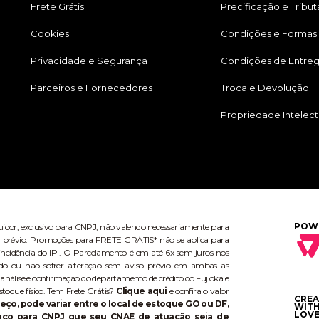
Frete Grátis
Precificação e Tribu
Cookies
Condições e Formas
Privacidade e Segurança
Condições de Entre
Parceiros e Fornecedores
Troca e Devolução
Propriedade Intelect
POW
buidor, exclusivo para CNPJ, não valendo necessariamente para
aviso prévio. Promoções para FRETE GRÁTIS* não se aplica para
ncidência do IPI. O Parcelamento é em até 6x sem juros nos
do ou não sofrer alteração sem aviso prévio em ambas as
 análise e confirmação do departamento de crédito do Fujioka e
stoque físico. Tem Frete Grátis?
Clique aqui
e confira o valor
CRE
eço, pode variar entre o local de estoque GO ou DF,
WIT
LOVE
reço para CNPJ que seu CNAE de atuação seja de