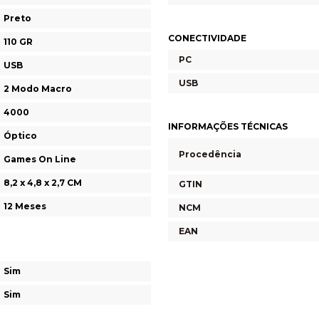
Preto
CONECTIVIDADE
110 GR
PC
USB
USB
2 Modo Macro
4000
INFORMAÇÕES TÉCNICAS
Óptico
Procedência
Games On Line
8,2 x 4,8 x 2,7 CM
GTIN
12 Meses
NCM
EAN
Sim
Sim