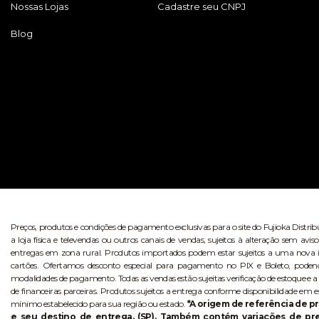
Nossas Lojas
Cadastre seu CNPJ
Blog
Preços, produtos e condições de pagamento exclusivas para o site do Fujioka Distri
a loja física e televendas ou outros canais de vendas, sujeitos à alteração sem 
entregas em zona rural. Produtos importados podem estar sujeitos a uma nova i
cartões. Ofertamos desconto especial para pagamento no PIX e Boleto, poden
modalidades de pagamento. Todas as vendas estão sujeitas verificação de estoque e a
de financeiras parceiras. Produtos sujeitos a entrega conforme disponibilidade em e
mínimo estabelecido para sua região ou estado.
*A origem de referência de pr
e seu destino de entrega. (SP). Também contém variações de p