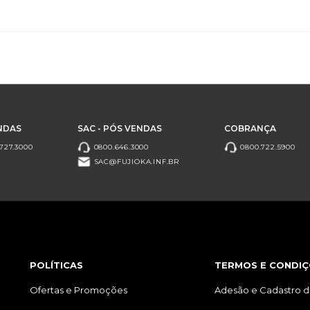
NDAS
SAC - PÓS VENDAS
COBRANÇA
727.3000
0800.646.3000
0800.722.5900
SAC@FUJIOKA.INF.BR
POLÍTICAS
TERMOS E CONDIÇ
Ofertas e Promoções
Adesão e Cadastro d