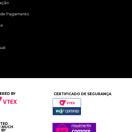
tação
 de Pagamento
ga
ual
ERED BY
CERTIFICADO DE SEGURANÇA
ATED
H MUCH
 BY