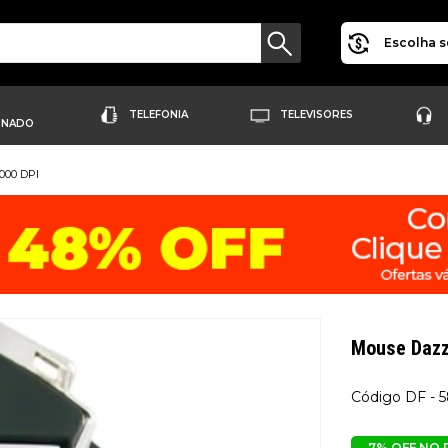
Escolha s
TELEFONIA
TELEVISORES
ONADO
000 DPI
Mouse Dazz
DF - 
7% OFF NO 