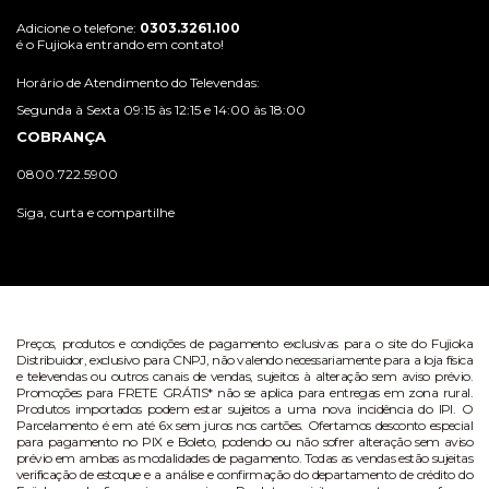
Adicione o telefone:
0303.3261.100
é o Fujioka entrando em contato!
Horário de Atendimento do Televendas:
Segunda à Sexta 09:15 às 12:15 e 14:00 às 18:00
COBRANÇA
0800.722.5900
Siga, curta e compartilhe
Preços, produtos e condições de pagamento exclusivas para o site do Fujioka
Distribuidor, exclusivo para CNPJ, não valendo necessariamente para a loja física
e televendas ou outros canais de vendas, sujeitos à alteração sem aviso prévio.
Promoções para FRETE GRÁTIS* não se aplica para entregas em zona rural.
Produtos importados podem estar sujeitos a uma nova incidência do IPI. O
Parcelamento é em até 6x sem juros nos cartões. Ofertamos desconto especial
para pagamento no PIX e Boleto, podendo ou não sofrer alteração sem aviso
prévio em ambas as modalidades de pagamento. Todas as vendas estão sujeitas
verificação de estoque e a análise e confirmação do departamento de crédito do