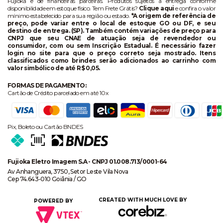
Fujioka e de financeiras parceiras. Produtos sujeitos a entrega conforme
disponibilidade em estoque físico. Tem Frete Grátis?
Clique aqui
e confira o valor
mínimo estabelecido para sua região ou estado.
*A origem de referência de
preço, pode variar entre o local de estoque GO ou DF, e seu
destino de entrega. (SP). Também contém variações de preço para
CNPJ que seu CNAE de atuação seja de revendedor ou
consumidor, com ou sem Inscrição Estadual. É necessário fazer
login no site para que o preço correto seja mostrado. Itens
classificados como brindes serão adicionados ao carrinho com
valor simbólico de até R$ 0,05.
FORMAS DE PAGAMENTO:
Cartão de Crédito parcelado em até 10x
Pix, Boleto ou Cartão BNDES
Fujioka Eletro Imagem S.A - CNPJ 01.008.713/0001-64
Av Anhanguera, 3750, Setor Leste Vila Nova
Cep 74.643-010 Goiânia / GO
CREATED WITH MUCH LOVE BY
POWERED BY